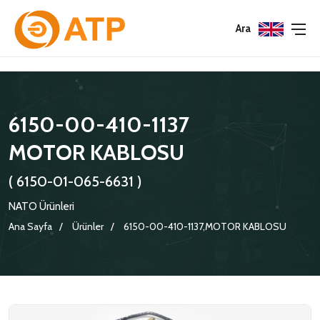
Menu
Menu
Menu
Ara
HAKKIMIZDA
İSG POLITIKASI
TÜMÜ
6150-00-410-1137
KATALOGLAR
ÇEVRE YÖNETIM POLITIKASI
KONNEKTÖRLER
MOTOR KABLOSU
SERTIFIKALAR
BILGI GÜVENLIĞI POLITIKASI
ADAPTÖRLER
( 6150-01-065-6631 )
POLITIKALARIMIZ
KORUMA KAPAKLARI
NATO Ürünleri
KRIMP KONTAKLAR
Ana Sayfa
Ürünler
6150-00-410-1137,MOTOR KABLOSU
GASKETS
TERMINATION BAND