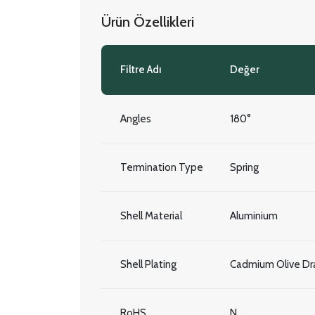
Ürün Özellikleri
Filtre Adı
Değer
Angles
180°
Termination Type
Spring
Shell Material
Aluminium
Shell Plating
Cadmium Olive Dra
RoHS
N