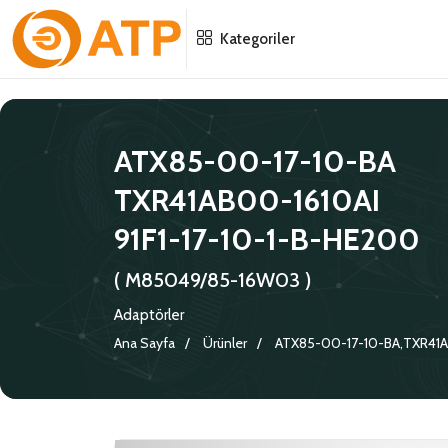
Menu
Menu
Menu
Kategoriler
HAKKIMIZDA
İSG POLITIKASI
TÜMÜ
ATX85-00-17-10-BA
KATALOGLAR
ÇEVRE YÖNETIM POLITIKASI
KONNEKTÖRLER
TXR41AB00-1610AI
SERTIFIKALAR
BILGI GÜVENLIĞI POLITIKASI
ADAPTÖRLER
91F1-17-10-1-B-HE200
POLITIKALARIMIZ
KORUMA KAPAKLARI
( M85049/85-16W03 )
Adaptörler
KRIMP KONTAKLAR
Ana Sayfa
Ürünler
ATX85-00-17-10-BA,TXR41AB
GASKETS
TERMINATION BAND