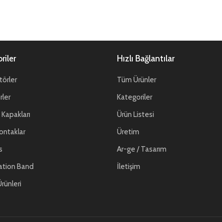
riler
Hızlı Bağlantılar
örler
Tüm Ürünler
ler
Kategoriler
Kapakları
Ürün Listesi
ontaklar
Üretim
s
Ar-ge / Tasarım
ation Band
İletişim
rünleri