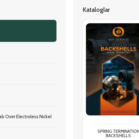
Kataloglar
b Over Electroless Nickel
SPRING TERMINATIO
BACKSHELLS