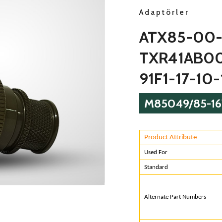
Adaptörler
ATX85-00-
TXR41AB00
91F1-17-10
M85049/85-1
Product Attribute
Used F
Standa
Alternate Part N