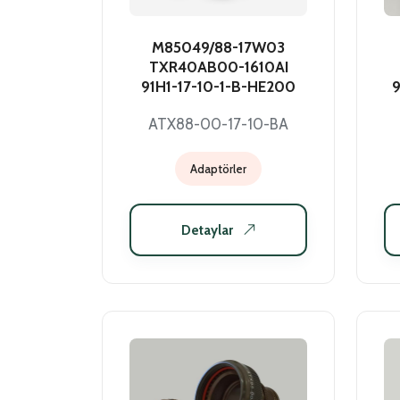
M85049/88-17W03
TXR40AB00-1610AI
91H1-17-10-1-B-HE200
9
ATX88-00-17-10-BA
Adaptörler
Detaylar