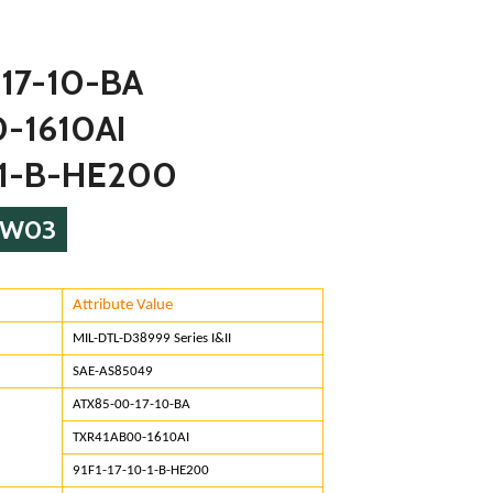
17-10-BA
-1610AI
-1-B-HE200
6W03
Attribute Value
or
MIL-DTL-D38999 Series I&II
rd
SAE-AS85049
ATX85-00-17-10-BA
umbers
TXR41AB00-1610AI
91F1-17-10-1-B-HE200