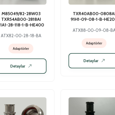
M85049/82-28W03
TXR40AB00-0808A
TXR54AB00-2818AI
91H1-09-08-1-B-HE2
1A1-28-118-1-B-HE400
ATX88-00-09-08-B
ATX82-00-28-18-BA
Adaptörler
Adaptörler
Detaylar
Detaylar