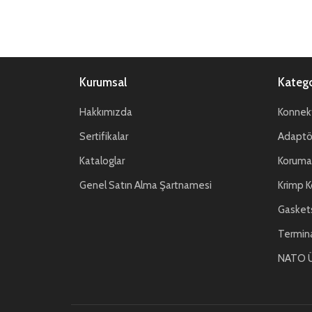
Kurumsal
Katego
Hakkımızda
Konnekt
Sertifikalar
Adaptör
Kataloglar
Koruma 
Genel Satın Alma Şartnamesi
Krimp K
Gasket
Termin
NATO Ü