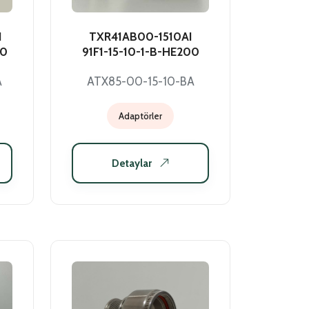
I
TXR41AB00-1510AI
00
91F1-15-10-1-B-HE200
A
ATX85-00-15-10-BA
Adaptörler
Detaylar