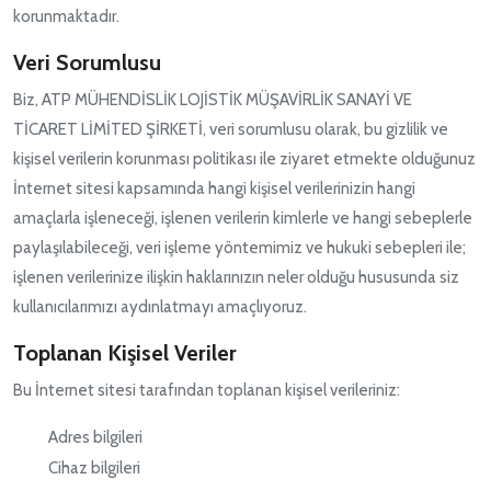
korunmaktadır.
NATO ÜRÜNLERI
Veri Sorumlusu
ÜRÜN LISTESI
Biz, ATP MÜHENDİSLİK LOJİSTİK MÜŞAVİRLİK SANAYİ VE
TİCARET LİMİTED ŞİRKETİ, veri sorumlusu olarak, bu gizlilik ve
kişisel verilerin korunması politikası ile ziyaret etmekte olduğunuz
İnternet sitesi kapsamında hangi kişisel verilerinizin hangi
amaçlarla işleneceği, işlenen verilerin kimlerle ve hangi sebeplerle
paylaşılabileceği, veri işleme yöntemimiz ve hukuki sebepleri ile;
işlenen verilerinize ilişkin haklarınızın neler olduğu hususunda siz
kullanıcılarımızı aydınlatmayı amaçlıyoruz.
Toplanan Kişisel Veriler
Bu İnternet sitesi tarafından toplanan kişisel verileriniz:
Adres bilgileri
Cihaz bilgileri