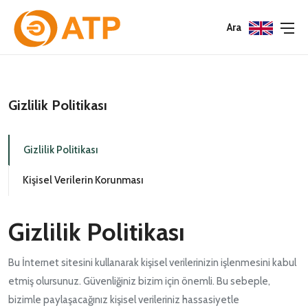
Menu
Menu
Menu
Ara
HAKKIMIZDA
İSG POLITIKASI
TÜMÜ
Gizlilik Politikası
KATALOGLAR
ÇEVRE YÖNETIM POLITIKASI
KONNEKTÖRLER
SERTIFIKALAR
BILGI GÜVENLIĞI POLITIKASI
ADAPTÖRLER
Gizlilik Politikası
Kişisel Verilerin Korunması
POLITIKALARIMIZ
KORUMA KAPAKLARI
KRIMP KONTAKLAR
Gizlilik Politikası
GASKETS
Bu İnternet sitesini kullanarak kişisel verilerinizin işlenmesini kabul
etmiş olursunuz. Güvenliğiniz bizim için önemli. Bu sebeple,
TERMINATION BAND
bizimle paylaşacağınız kişisel verileriniz hassasiyetle