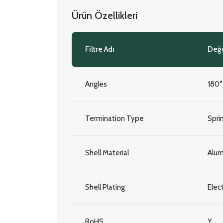
Ürün Özellikleri
Filtre Adı
Değ
Angles
180°
Termination Type
Spri
Shell Material
Alum
Shell Plating
Elec
RoHS
Y