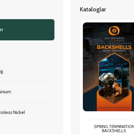
Kataloglar
er
ng
inium
troless Nickel
SPRING TERMINATIO
BACKSHELLS