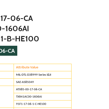
17-06-CA
-1606AI
-1-B-HE100
06-CA
Attribute Value
or
MIL-DTL-D38999 Series I&II
rd
SAE-AS85049
ATX85-00-17-06-CA
umbers
TXR41AC00-1606AI
91F1-17-06-1-C-HE100