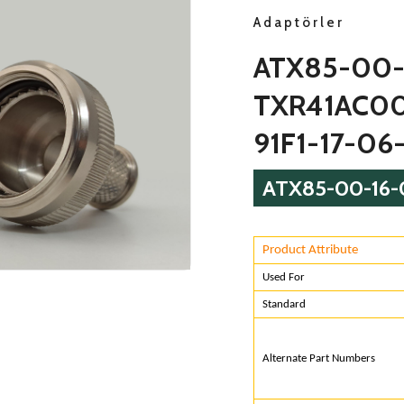
Adaptörler
ATX85-00-
TXR41AC00
91F1-17-06
ATX85-00-16-
Product Attribute
Used F
Standa
Alternate Part N