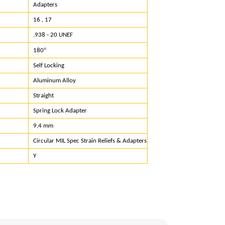
Adapters
16 , 17
.938 - 20 UNEF
°
180
Self Locking
Aluminum Alloy
Straight
Spring Lock Adapter
9,4 mm
Circular MIL Spec Strain Reliefs & Adapters
Y