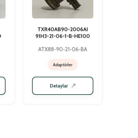
TXR40AB90-2006AI
0
91H3-21-06-1-B-HE100
ATX88-90-21-06-BA
Adaptörler
Detaylar