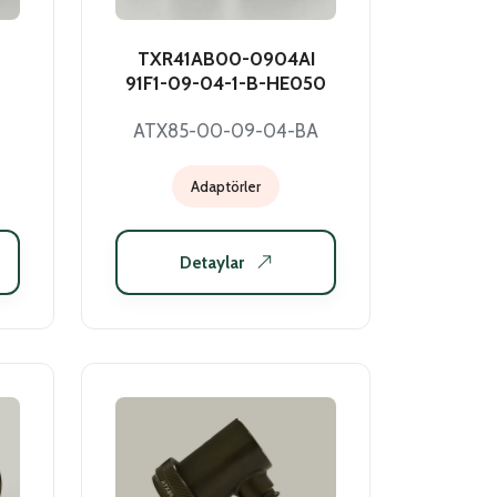
TXR41AB00-0904AI
91F1-09-04-1-B-HE050
ATX85-00-09-04-BA
Adaptörler
Detaylar