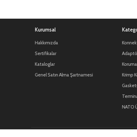
Kurumsal
Katego
Hakkımızda
Konnekt
Sertifikalar
Adaptör
Kataloglar
Koruma 
Genel Satın Alma Şartnamesi
Krimp K
Gasket
Termin
NATO Ü