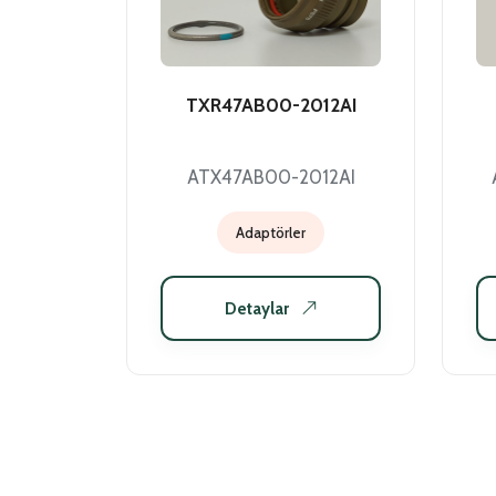
TXR47AB00-2012AI
ATX47AB00-2012AI
Adaptörler
Detaylar