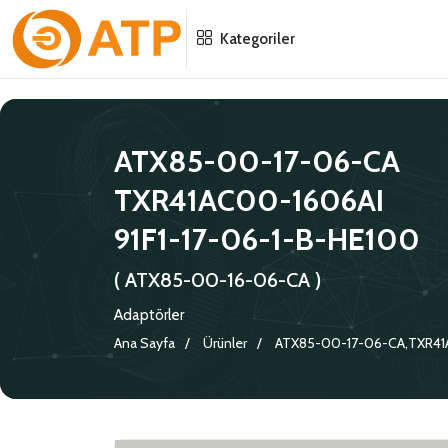
Menu
Menu
Menu
Kategoriler
HAKKIMIZDA
İSG POLITIKASI
TÜMÜ
ATX85-00-17-06-CA
KATALOGLAR
ÇEVRE YÖNETIM POLITIKASI
KONNEKTÖRLER
TXR41AC00-1606AI
SERTIFIKALAR
BILGI GÜVENLIĞI POLITIKASI
ADAPTÖRLER
91F1-17-06-1-B-HE100
POLITIKALARIMIZ
KORUMA KAPAKLARI
( ATX85-00-16-06-CA )
Adaptörler
KRIMP KONTAKLAR
Ana Sayfa
Ürünler
ATX85-00-17-06-CA,TXR41A
GASKETS
TERMINATION BAND