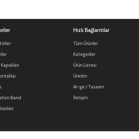
riler
Hızlı Bağlantılar
örler
Tüm Ürünler
ler
Kategoriler
Kapakları
Ürün Listesi
ontaklar
Üretim
s
Ar-ge / Tasarım
ation Band
İletişim
rünleri