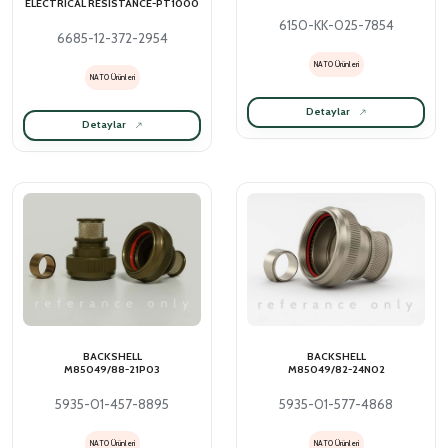
ELECTRICAL RESISTANCE-PT1000
6150-KK-025-7854
6685-12-372-2954
NATO Ürünleri
NATO Ürünleri
Detaylar
Detaylar
BACKSHELL
BACKSHELL
M85049/88-21P03
M85049/82-24N02
5935-01-457-8895
5935-01-577-4868
NATO Ürünleri
NATO Ürünleri