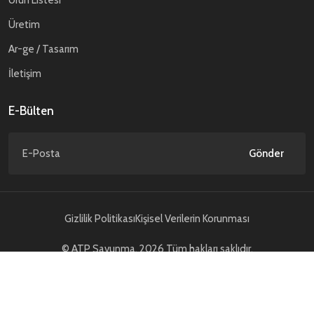
Ürün Listesi
Üretim
Ar-ge / Tasarım
İletişim
E-Bülten
Gönder
Gizlilik Politikası
Kişisel Verilerin Korunması
© ATP Savunma. 2026 Tüm hakları saklıdır.
NCAGE Code : TD589