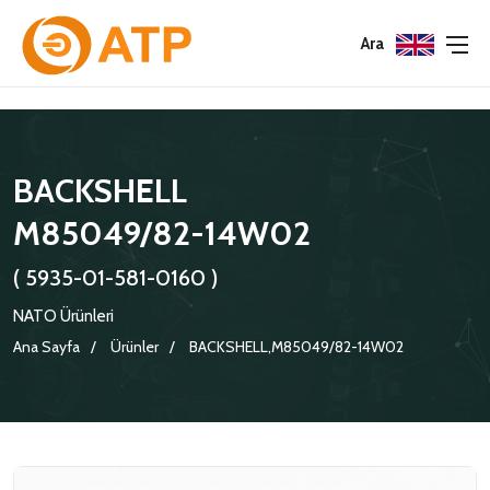
Menu
Menu
Menu
Ara
HAKKIMIZDA
İSG POLITIKASI
TÜMÜ
BACKSHELL
KATALOGLAR
ÇEVRE YÖNETIM POLITIKASI
KONNEKTÖRLER
M85049/82-14W02
SERTIFIKALAR
BILGI GÜVENLIĞI POLITIKASI
ADAPTÖRLER
( 5935-01-581-0160 )
POLITIKALARIMIZ
KORUMA KAPAKLARI
NATO Ürünleri
KRIMP KONTAKLAR
Ana Sayfa
Ürünler
BACKSHELL,M85049/82-14W02
GASKETS
TERMINATION BAND