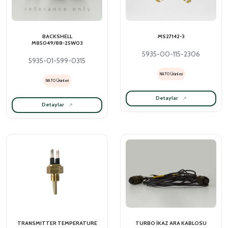
BACKSHELL
MS27142-3
M85049/88-25W03
5935-00-115-2306
5935-01-599-0315
NATO Ürünleri
NATO Ürünleri
Detaylar
Detaylar
TRANSMITTER TEMPERATURE
TURBO İKAZ ARA KABLOSU