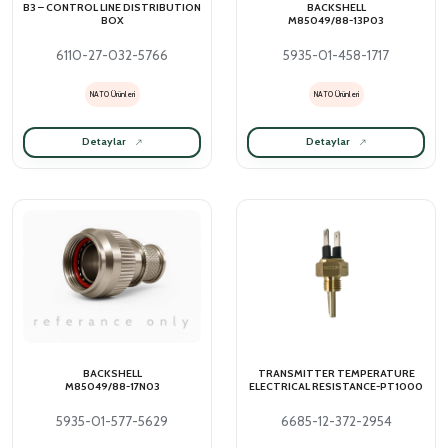
B3 – CONTROL LINE DISTRIBUTION
BACKSHELL
BOX
M85049/88-13P03
6110-27-032-5766
5935-01-458-1717
NATO Ürünleri
NATO Ürünleri
Detaylar
Detaylar
BACKSHELL
TRANSMITTER TEMPERATURE
M85049/88-17N03
ELECTRICAL RESISTANCE-PT1000
5935-01-577-5629
6685-12-372-2954