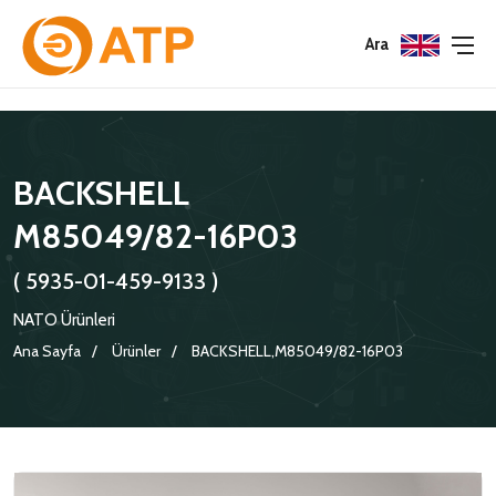
Menu
Menu
Menu
Ara
HAKKIMIZDA
İSG POLITIKASI
TÜMÜ
BACKSHELL
KATALOGLAR
ÇEVRE YÖNETIM POLITIKASI
KONNEKTÖRLER
M85049/82-16P03
SERTIFIKALAR
BILGI GÜVENLIĞI POLITIKASI
ADAPTÖRLER
( 5935-01-459-9133 )
POLITIKALARIMIZ
KORUMA KAPAKLARI
NATO Ürünleri
KRIMP KONTAKLAR
Ana Sayfa
Ürünler
BACKSHELL,M85049/82-16P03
GASKETS
TERMINATION BAND