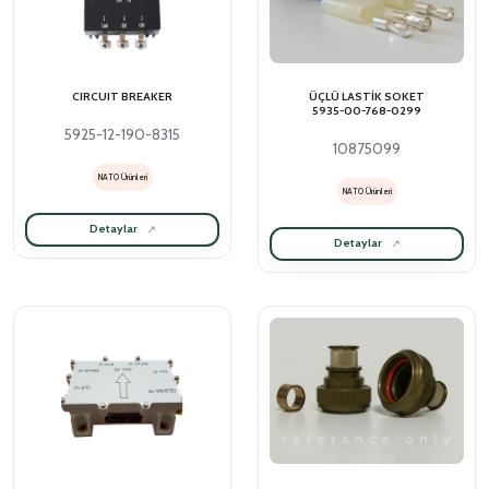
CIRCUIT BREAKER
ÜÇLÜ LASTİK SOKET
5935-00-768-0299
5925-12-190-8315
10875099
NATO Ürünleri
NATO Ürünleri
Detaylar
Detaylar