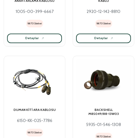
ANAHTARLAMA KABLOSU
KABLO
1005-00-399-6667
2920-12-142-8810
NATO Ürünleri
NATO Ürünleri
Detaylar
Detaylar
DUMAN KİTİ ARA KABLOSU
BACKSHELL
M85049/88-13W03
6150-KK-025-7786
5935-01-546-1308
NATO Ürünleri
NATO Ürünleri