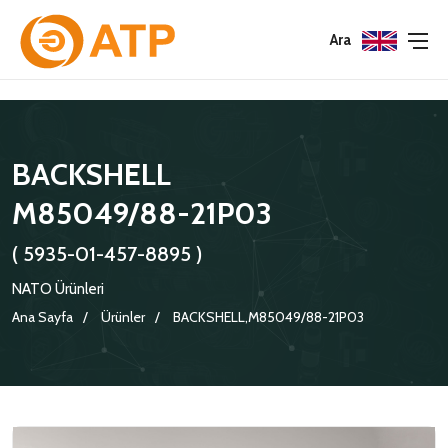
Menu
Menu
Menu
Ara
HAKKIMIZDA
İSG POLITIKASI
TÜMÜ
BACKSHELL
KATALOGLAR
ÇEVRE YÖNETIM POLITIKASI
KONNEKTÖRLER
M85049/88-21P03
SERTIFIKALAR
BILGI GÜVENLIĞI POLITIKASI
ADAPTÖRLER
( 5935-01-457-8895 )
POLITIKALARIMIZ
KORUMA KAPAKLARI
NATO Ürünleri
KRIMP KONTAKLAR
Ana Sayfa
Ürünler
BACKSHELL,M85049/88-21P03
GASKETS
TERMINATION BAND