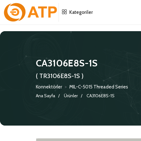
Menu
Menu
Menu
Kategoriler
HAKKIMIZDA
İSG POLITIKASI
TÜMÜ
KATALOGLAR
ÇEVRE YÖNETIM POLITIKASI
KONNEKTÖRLER
CA3106E8S-1S
SERTIFIKALAR
BILGI GÜVENLIĞI POLITIKASI
ADAPTÖRLER
( TR3106E8S-1S )
POLITIKALARIMIZ
KORUMA KAPAKLARI
Konnektörler
>
MIL-C-5015 Threaded Series
Ana Sayfa
Ürünler
CA3106E8S-1S
KRIMP KONTAKLAR
GASKETS
TERMINATION BAND