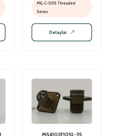
MIL-C-5015 Threaded
Series
Detaylar
R
MS4102E10SL-3S