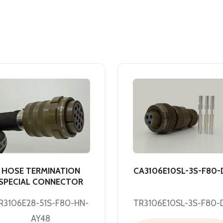
HOSE TERMINATION
CA3106E10SL-3S-F80-
SPECIAL CONNECTOR
R3106E28-51S-F80-HN-
TR3106E10SL-3S-F80-
AY48