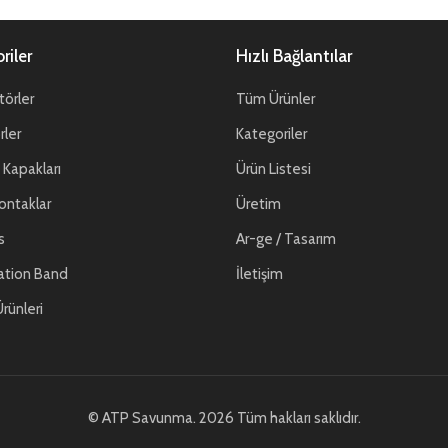
riler
Hızlı Bağlantılar
örler
Tüm Ürünler
ler
Kategoriler
Kapakları
Ürün Listesi
ontaklar
Üretim
s
Ar-ge / Tasarım
ation Band
İletişim
rünleri
© ATP Savunma. 2026 Tüm hakları saklıdır.