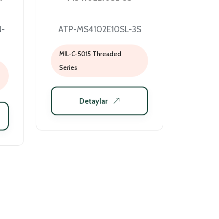
N-
ATP-MS4102E10SL-3S
MIL-C-5015 Threaded
Series
Detaylar