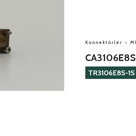
Konnektörler
>
M
CA3106E8S
TR3106E8S-1S