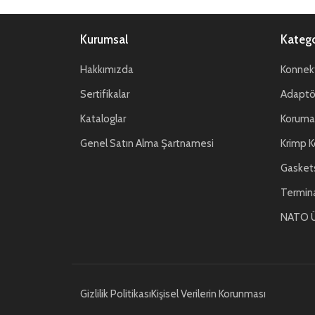
Kurumsal
Katego
Hakkımızda
Konnekt
Sertifikalar
Adaptör
Kataloglar
Koruma 
Genel Satın Alma Şartnamesi
Krimp K
Gasket
Termin
NATO Ü
Gizlilik Politikası
Kişisel Verilerin Korunması