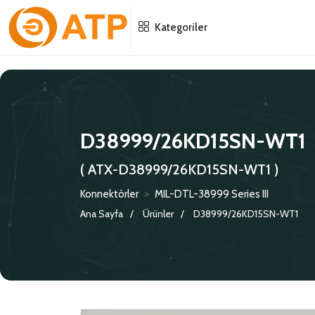
Menu
Menu
Menu
Kategoriler
HAKKIMIZDA
İSG POLITIKASI
TÜMÜ
KATALOGLAR
ÇEVRE YÖNETIM POLITIKASI
KONNEKTÖRLER
D38999/26KD15SN-WT1
SERTIFIKALAR
BILGI GÜVENLIĞI POLITIKASI
ADAPTÖRLER
( ATX-D38999/26KD15SN-WT1 )
POLITIKALARIMIZ
KORUMA KAPAKLARI
Konnektörler
>
MIL-DTL-38999 Series III
Ana Sayfa
Ürünler
D38999/26KD15SN-WT1
KRIMP KONTAKLAR
GASKETS
TERMINATION BAND