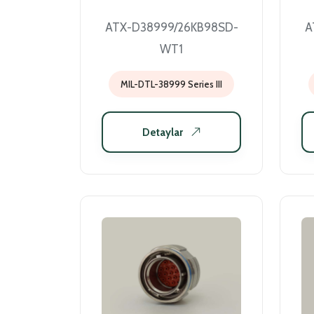
ATX-D38999/26KB98SD-
A
WT1
MIL-DTL-38999 Series III
Detaylar