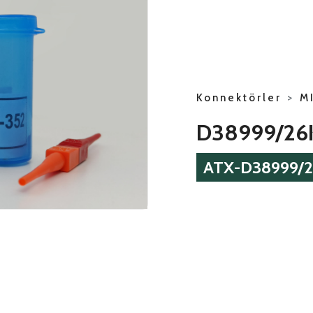
Konnektörler
>
M
D38999/26
ATX-D38999/