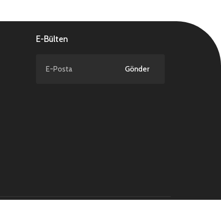
E-Bülten
Gönder
NCAGE Code : TD589