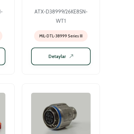
-
ATX-D38999/26KE8SN-
WT1
MIL-DTL-38999 Series III
Detaylar