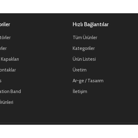
riler
Hızlı Bağlantılar
örler
Tüm Ürünler
ler
Kategoriler
Kapakları
Ürün Listesi
ontaklar
Üretim
s
Ar-ge / Tasarım
ation Band
İletişim
rünleri
© ATP Savunma. 2026 Tüm hakları saklıdır.