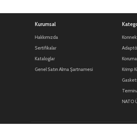
Kurumsal
Katego
Hakkımızda
Konnekt
Sertifikalar
Adaptör
Kataloglar
Koruma 
Genel Satın Alma Şartnamesi
Krimp K
Gasket
Termin
NATO Ü
Gizlilik Politikası
Kişisel Verilerin Korunması