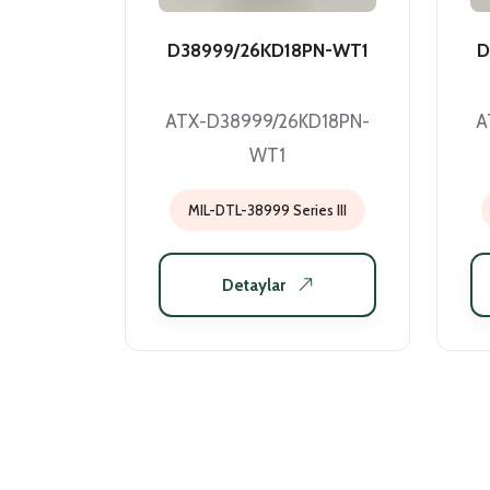
D38999/26KD18PN-WT1
D
ATX-D38999/26KD18PN-
A
WT1
MIL-DTL-38999 Series III
Detaylar