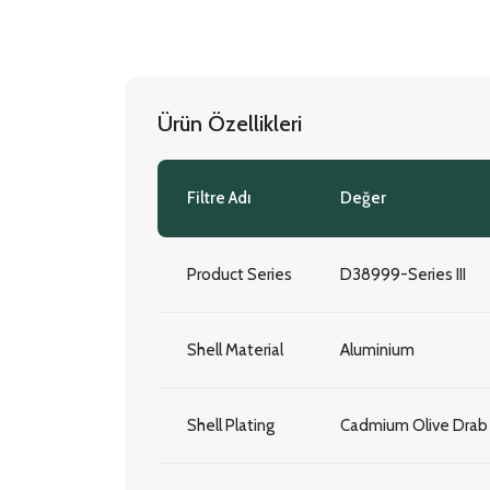
Ürün Özellikleri
Filtre Adı
Değer
Product Series
D38999-Series III
Shell Material
Aluminium
Shell Plating
Cadmium Olive Drab O