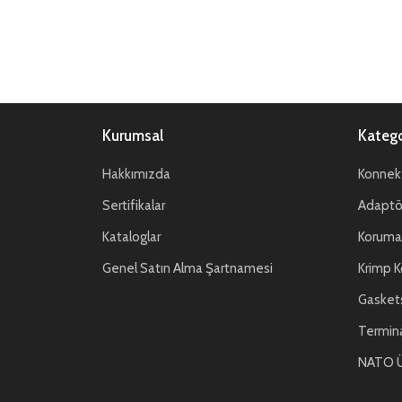
Kurumsal
Katego
Hakkımızda
Konnekt
Sertifikalar
Adaptör
Kataloglar
Koruma 
Genel Satın Alma Şartnamesi
Krimp K
Gasket
Termin
NATO Ü