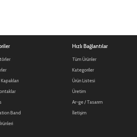
riler
Hızlı Bağlantılar
örler
Tüm Ürünler
ler
Kategoriler
Kapakları
Ürün Listesi
ontaklar
Üretim
s
Ar-ge / Tasarım
ation Band
İletişim
rünleri