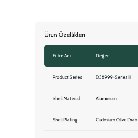
Ürün Özellikleri
Filtre Adı
Değer
Product Series
D38999-Series III
Shell Material
Aluminium
Shell Plating
Cadmium Olive Drab O