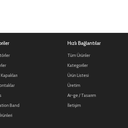
riler
Hızlı Bağlantılar
örler
Tüm Ürünler
ler
Kategoriler
Kapakları
Ürün Listesi
ontaklar
Üretim
s
Ar-ge / Tasarım
ation Band
İletişim
rünleri