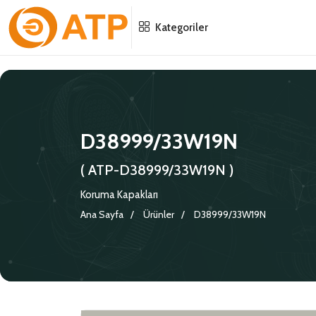
Menu
Menu
Menu
Kategoriler
HAKKIMIZDA
İSG POLITIKASI
TÜMÜ
KATALOGLAR
ÇEVRE YÖNETIM POLITIKASI
KONNEKTÖRLER
D38999/33W19N
SERTIFIKALAR
BILGI GÜVENLIĞI POLITIKASI
ADAPTÖRLER
( ATP-D38999/33W19N )
POLITIKALARIMIZ
KORUMA KAPAKLARI
Koruma Kapakları
Ana Sayfa
Ürünler
D38999/33W19N
KRIMP KONTAKLAR
GASKETS
TERMINATION BAND