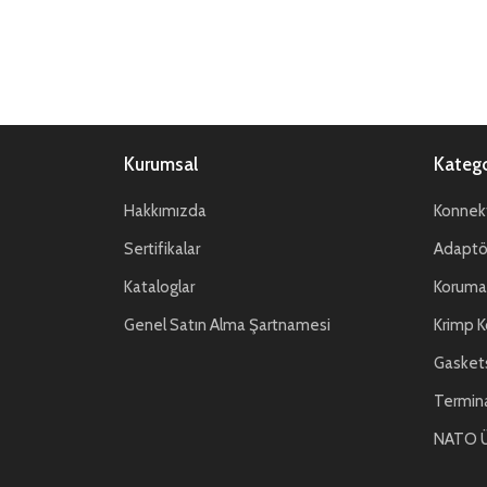
Kurumsal
Katego
Hakkımızda
Konnekt
Sertifikalar
Adaptör
Kataloglar
Koruma 
Genel Satın Alma Şartnamesi
Krimp K
Gasket
Termin
NATO Ü