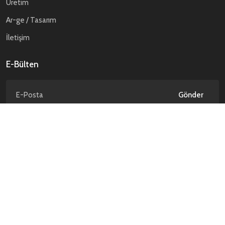
Üretim
Ar-ge / Tasarım
İletişim
E-Bülten
Gönder
Gizlilik Politikası
Kişisel Verilerin Korunması
© ATP Savunma. 2026 Tüm hakları saklıdır.
NCAGE Code : TD589