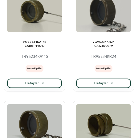
VG95234KA14S
VG95234KR24
CAB81-14S-D
CA121003-9
TR95234KA14S
TR95234KR24
Koruma Kapakları
Koruma Kapakları
Detaylar
Detaylar