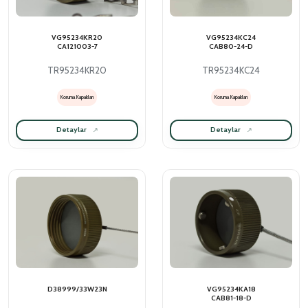
VG95234KR20
VG95234KC24
CA121003-7
CAB80-24-D
TR95234KR20
TR95234KC24
Koruma Kapakları
Koruma Kapakları
Detaylar
Detaylar
D38999/33W23N
VG95234KA18
CAB81-18-D