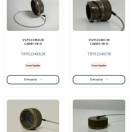
VG95234KA28
VG95234KC18
CAB81-28-D
CAB80-18-D
TR95234KA28
TR95234KC18
Koruma Kapakları
Koruma Kapakları
Detaylar
Detaylar