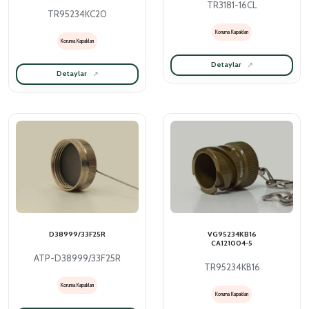
TR3181-16CL
TR95234KC20
Koruma Kapakları
Koruma Kapakları
Detaylar
Detaylar
D38999/33F25R
VG95234KB16
CA121004-5
ATP-D38999/33F25R
TR95234KB16
Koruma Kapakları
Koruma Kapakları