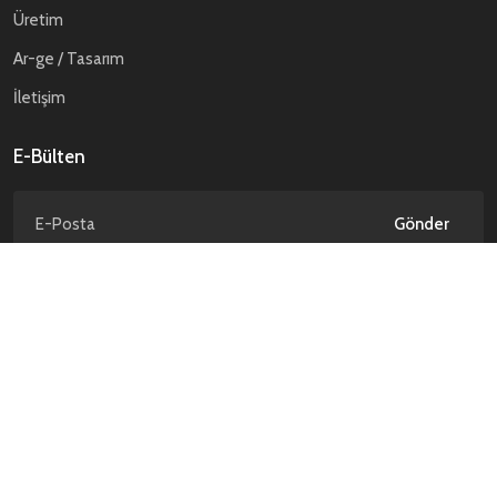
Üretim
Ar-ge / Tasarım
İletişim
E-Bülten
Gönder
Gizlilik Politikası
Kişisel Verilerin Korunması
© ATP Savunma. 2026 Tüm hakları saklıdır.
NCAGE Code : TD589