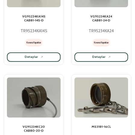
VG95234KA14S
VG95234KA24
CAB81-14S-D
CAB81-24-D
TR95234KA14S
TR95234KA24
Koruma Kapakları
Koruma Kapakları
Detaylar
Detaylar
VG95234KC20
MS3181-16CL
CAB80-20-D