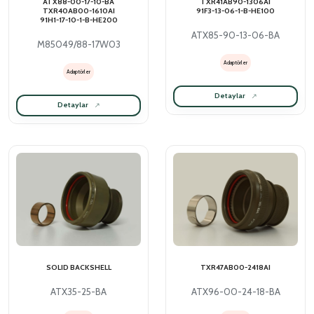
ATX88-00-17-10-BA
TXR41AB90-1306AI
TXR40AB00-1610AI
91F3-13-06-1-B-HE100
91H1-17-10-1-B-HE200
ATX85-90-13-06-BA
M85049/88-17W03
Adaptörler
Adaptörler
Detaylar
Detaylar
SOLID BACKSHELL
TXR47AB00-2418AI
ATX35-25-BA
ATX96-00-24-18-BA