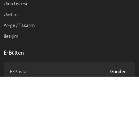
Ürün Listesi
Üretim
Ar-ge / Tasarım
İletişim
E-Bülten
Gönder
Gizlilik Politikası
Kişisel Verilerin Korunması
© ATP Savunma. 2026 Tüm hakları saklıdır.
NCAGE Code : TD589