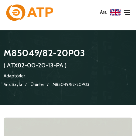
Menu
Menu
Menu
Ara
HAKKIMIZDA
İSG POLITIKASI
TÜMÜ
M85049/82-20P03
KATALOGLAR
ÇEVRE YÖNETIM POLITIKASI
KONNEKTÖRLER
( ATX82-00-20-13-PA )
SERTIFIKALAR
BILGI GÜVENLIĞI POLITIKASI
ADAPTÖRLER
Adaptörler
POLITIKALARIMIZ
KORUMA KAPAKLARI
Ana Sayfa
Ürünler
M85049/82-20P03
KRIMP KONTAKLAR
GASKETS
TERMINATION BAND