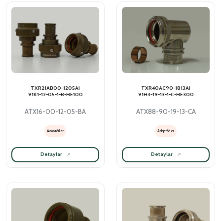
TXR21AB00-1205AI
TXR40AC90-1813AI
91K1-12-05-1-B-HE100
91H3-19-13-1-C-HE300
ATX16-00-12-05-BA
ATX88-90-19-13-CA
Adaptörler
Adaptörler
Detaylar
Detaylar