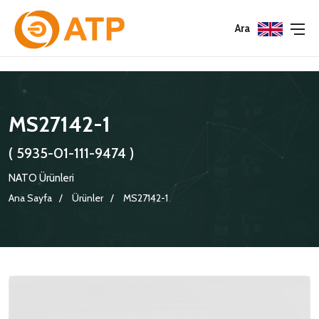
Menu
Menu
Menu
Ara
HAKKIMIZDA
İSG POLITIKASI
TÜMÜ
MS27142-1
KATALOGLAR
ÇEVRE YÖNETIM POLITIKASI
KONNEKTÖRLER
( 5935-01-111-9474 )
SERTIFIKALAR
BILGI GÜVENLIĞI POLITIKASI
ADAPTÖRLER
NATO Ürünleri
POLITIKALARIMIZ
KORUMA KAPAKLARI
Ana Sayfa
Ürünler
MS27142-1
KRIMP KONTAKLAR
GASKETS
TERMINATION BAND