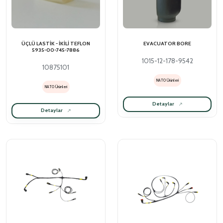
ÜÇLÜ LASTİK - İKİLİ TEFLON
EVACUATOR BORE
5935-00-745-7886
1015-12-178-9542
10875101
NATO Ürünleri
NATO Ürünleri
Detaylar
Detaylar