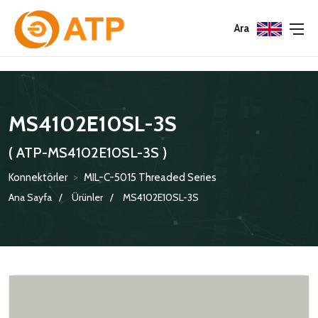
Menu
Menu
Menu
Ara
HAKKIMIZDA
İSG POLITIKASI
TÜMÜ
MS4102E10SL-3S
KATALOGLAR
ÇEVRE YÖNETIM POLITIKASI
KONNEKTÖRLER
( ATP-MS4102E10SL-3S )
SERTIFIKALAR
BILGI GÜVENLIĞI POLITIKASI
ADAPTÖRLER
Konnektörler
>
MIL-C-5015 Threaded Series
POLITIKALARIMIZ
KORUMA KAPAKLARI
Ana Sayfa
Ürünler
MS4102E10SL-3S
KRIMP KONTAKLAR
GASKETS
TERMINATION BAND