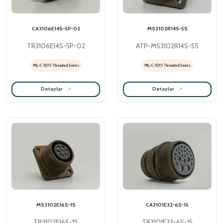
CA3106E14S-5P-02
MS3102R14S-5S
TR3106E14S-5P-02
ATP-MS3102R14S-5S
MIL-C-5015 Threaded Series
MIL-C-5015 Threaded Series
Detaylar
Detaylar
MS3102E16S-1S
CA3101E32-6S-15
TR3102E16S-1S
TR3101E32-6S-15