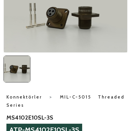
NATO ÜRÜNLERI
ÜRÜN LISTESI
Konnektörler
>
MIL-C-5015 Threaded
Series
MS4102E10SL-3S
ATP-MS4102E10SL-3S