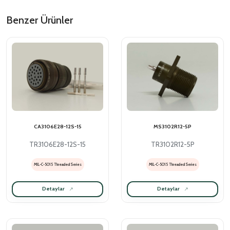
Benzer Ürünler
CA3106E28-12S-15
MS3102R12-5P
TR3106E28-12S-15
TR3102R12-5P
MIL-C-5015 Threaded Series
MIL-C-5015 Threaded Series
Detaylar
Detaylar