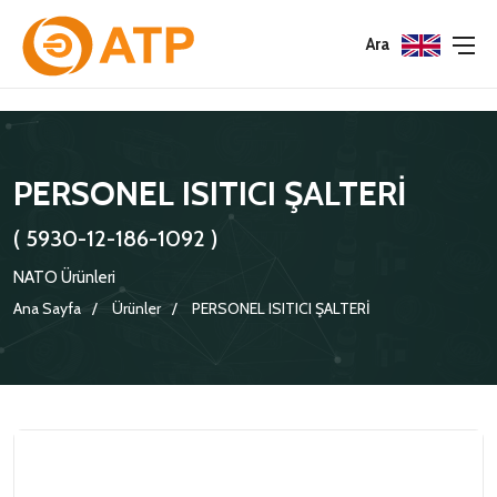
Menu
Menu
Menu
Ara
HAKKIMIZDA
İSG POLITIKASI
TÜMÜ
PERSONEL ISITICI ŞALTERİ
KATALOGLAR
ÇEVRE YÖNETIM POLITIKASI
KONNEKTÖRLER
( 5930-12-186-1092 )
SERTIFIKALAR
BILGI GÜVENLIĞI POLITIKASI
ADAPTÖRLER
NATO Ürünleri
POLITIKALARIMIZ
KORUMA KAPAKLARI
Ana Sayfa
Ürünler
PERSONEL ISITICI ŞALTERİ
KRIMP KONTAKLAR
GASKETS
TERMINATION BAND