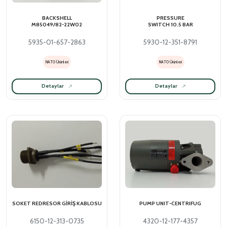
BACKSHELL
PRESSURE
M85049/82-22W02
SWITCH 10.5 BAR
5935-01-657-2863
5930-12-351-8791
NATO Ürünleri
NATO Ürünleri
Detaylar
Detaylar
SOKET REDRESOR GİRİŞ KABLOSU
PUMP UNIT-CENTRIFUG
6150-12-313-0735
4320-12-177-4357