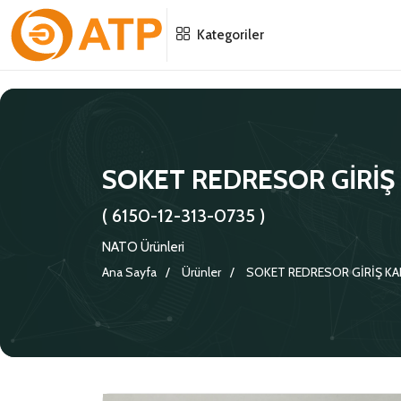
Menu
Menu
Menu
Kategoriler
HAKKIMIZDA
İSG POLITIKASI
TÜMÜ
KATALOGLAR
ÇEVRE YÖNETIM POLITIKASI
KONNEKTÖRLER
SOKET REDRESOR GİRİŞ
SERTIFIKALAR
BILGI GÜVENLIĞI POLITIKASI
ADAPTÖRLER
( 6150-12-313-0735 )
POLITIKALARIMIZ
KORUMA KAPAKLARI
NATO Ürünleri
Ana Sayfa
Ürünler
SOKET REDRESOR GİRİŞ K
KRIMP KONTAKLAR
GASKETS
TERMINATION BAND