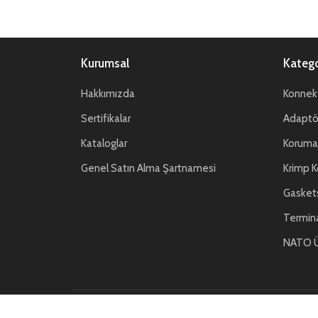
Kurumsal
Katego
Hakkımızda
Konnekt
Sertifikalar
Adaptör
Kataloglar
Koruma 
Genel Satın Alma Şartnamesi
Krimp K
Gasket
Termin
NATO Ü