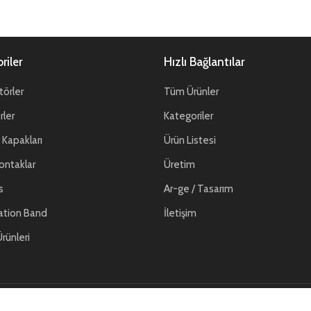
riler
Hızlı Bağlantılar
örler
Tüm Ürünler
ler
Kategoriler
Kapakları
Ürün Listesi
ontaklar
Üretim
s
Ar-ge / Tasarım
ation Band
İletişim
rünleri