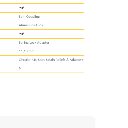
°
90
Spin Coupling
Aluminum Alloy
°
90
Spring Lock Adapter
11,10 mm
Circular MIL Spec Strain Reliefs & Adapters
N