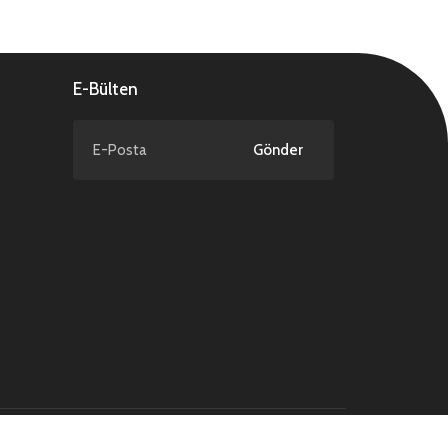
E-Bülten
Gönder
NCAGE Code : TD589