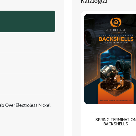
Kataloglar
b Over Electroless Nickel
SPRING TERMINATIO
BACKSHELLS