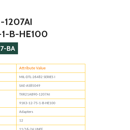
-1207AI
-1-B-HE100
07-BA
Attribute Value
or
MIL-DTL-26482 SERIES I
rd
SAE-AS85049
TXR21AB90-1207AI
umbers
91K3-12-75-1-B-HE100
Adapters
12
11/16-24 UNEF