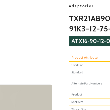
Adaptörler
TXR21AB90
91K3-12-75
ATX16-90-12-
Product Attribute
Used F
Standa
Alternate Part N
Product
Shell Size
Thread Size