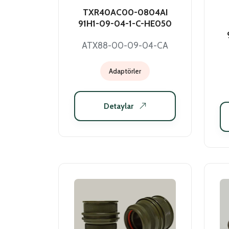
TXR40AC00-0804AI
91H1-09-04-1-C-HE050
ATX88-00-09-04-CA
Adaptörler
Detaylar