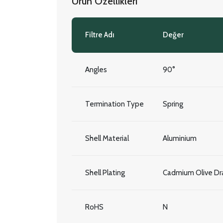
Ürün Özellikleri
Filtre Adı
Değer
Angles
90°
Termination Type
Spring
Shell Material
Aluminium
Shell Plating
Cadmium Olive Dra
RoHS
N