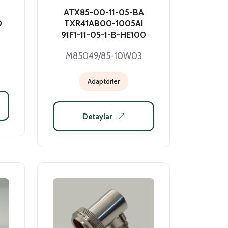
ATX85-00-11-05-BA
0
TXR41AB00-1005AI
91F1-11-05-1-B-HE100
M85049/85-10W03
Adaptörler
Detaylar