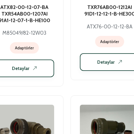
ATX82-00-12-07-BA
TXR76AB00-1212AI
TXR54AB00-1207AI
91D1-12-12-1-B-HE30
91A1-12-07-1-B-HE100
ATX76-00-12-12-BA
M85049/82-12W03
Adaptörler
Adaptörler
Detaylar
Detaylar