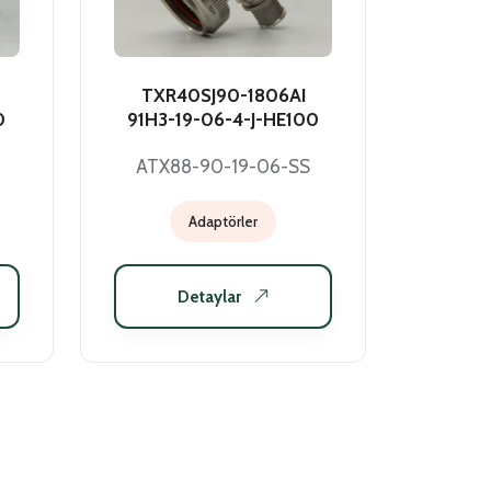
TXR40SJ90-1806AI
0
91H3-19-06-4-J-HE100
ATX88-90-19-06-SS
Adaptörler
Detaylar