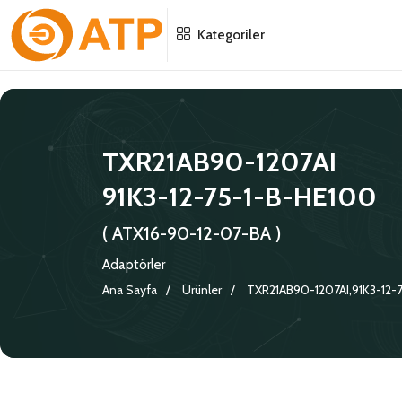
Menu
Menu
Menu
Kategoriler
HAKKIMIZDA
İSG POLITIKASI
TÜMÜ
KATALOGLAR
ÇEVRE YÖNETIM POLITIKASI
KONNEKTÖRLER
TXR21AB90-1207AI
91K3-12-75-1-B-HE100
SERTIFIKALAR
BILGI GÜVENLIĞI POLITIKASI
ADAPTÖRLER
( ATX16-90-12-07-BA )
POLITIKALARIMIZ
KORUMA KAPAKLARI
Adaptörler
KRIMP KONTAKLAR
Ana Sayfa
Ürünler
TXR21AB90-1207AI,91K3-12-
GASKETS
TERMINATION BAND