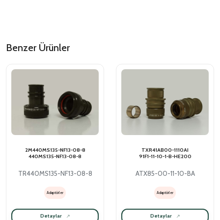
Benzer Ürünler
2M440MS135-NF13-08-8
TXR41AB00-1110AI
440MS135-NF13-08-8
91F1-11-10-1-B-HE200
TR440MS135-NF13-08-8
ATX85-00-11-10-BA
Adaptörler
Adaptörler
Detaylar
Detaylar