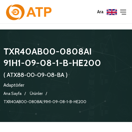
Menu
Menu
Menu
Ara
HAKKIMIZDA
İSG POLITIKASI
TÜMÜ
TXR40AB00-0808AI
KATALOGLAR
ÇEVRE YÖNETIM POLITIKASI
KONNEKTÖRLER
91H1-09-08-1-B-HE200
SERTIFIKALAR
BILGI GÜVENLIĞI POLITIKASI
ADAPTÖRLER
( ATX88-00-09-08-BA )
POLITIKALARIMIZ
KORUMA KAPAKLARI
Adaptörler
KRIMP KONTAKLAR
Ana Sayfa
Ürünler
TXR40AB00-0808AI,91H1-09-08-1-B-HE200
GASKETS
TERMINATION BAND