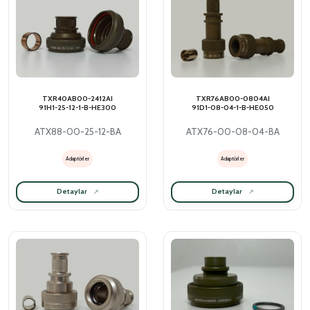
TXR40AB00-2412AI
TXR76AB00-0804AI
91H1-25-12-1-B-HE300
91D1-08-04-1-B-HE050
ATX88-00-25-12-BA
ATX76-00-08-04-BA
Adaptörler
Adaptörler
Detaylar
Detaylar