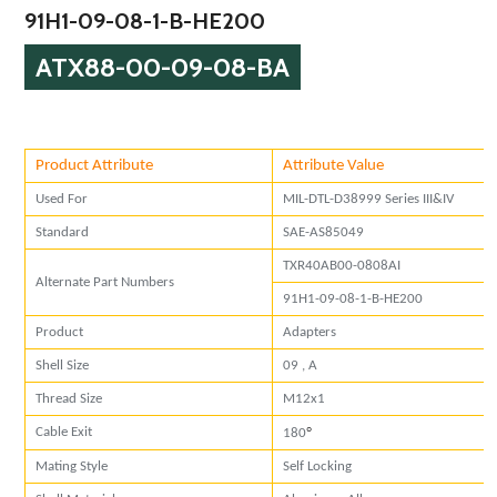
91H1-09-08-1-B-HE200
ATX88-00-09-08-BA
Product Attribute
Attribute Value
Used For
MIL-DTL-D38999 Series III&IV
Standard
SAE-AS85049
TXR40AB00-0808AI
Alternate Part Numbers
91H1-09-08-1-B-HE200
Product
Adapters
Shell Size
09 , A
Thread Size
M12x1
°
Cable Exit
180
Mating Style
Self Locking