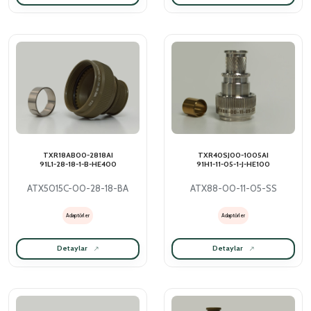
TXR18AB00-2818AI
TXR40SJ00-1005AI
91L1-28-18-1-B-HE400
91H1-11-05-1-J-HE100
ATX5015C-00-28-18-BA
ATX88-00-11-05-SS
Adaptörler
Adaptörler
Detaylar
Detaylar