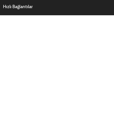
Hızlı Bağlantılar
Tüm Ürünler
Kategoriler
Ürün Listesi
Üretim
Ar-ge / Tasarım
İletişim
E-Bülten
Gönder