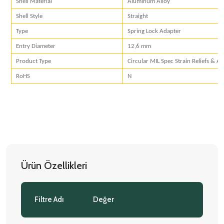
Shell Material
Aluminum Alloy
Shell Style
Straight
Type
Spring Lock Adapter
Entry Diameter
12,6 mm
Product Type
Circular MIL Spec Strain Reliefs & A
RoHS
N
Ürün Özellikleri
Filtre Adı
Değer