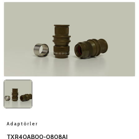
NATO ÜRÜNLERI
ÜRÜN LISTESI
Adaptörler
TXR40AB00-0808AI