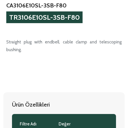
CA3106E10SL-3SB-F80
TR3106E10SL-3SB-F80
Straight plug with endbell, cable clamp and telescoping
bushing.
Ürün Özellikleri
Filtre Adı
Değer