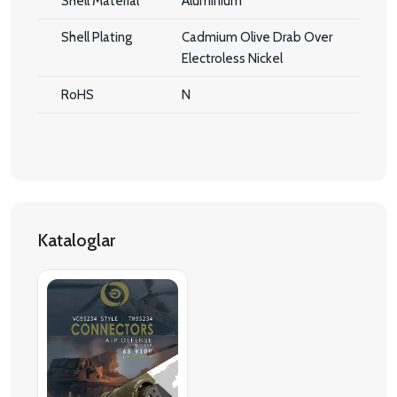
Shell Material
Aluminium
Shell Plating
Cadmium Olive Drab Over
Electroless Nickel
RoHS
N
Kataloglar