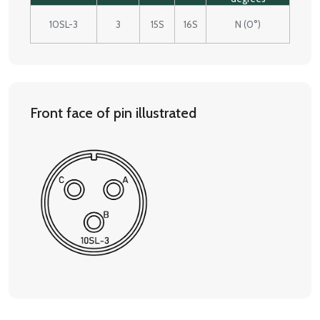
10SL-3
3
15S
16S
N (0°)
Front face of pin illustrated