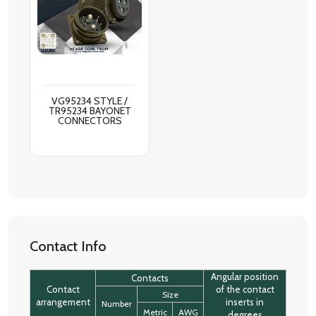
VG95234 STYLE /
TR95234 BAYONET
CONNECTORS
Contact Info
Angular position
Contacts
Contact
of the contact
Size
arrangement
inserts in
Number
Metric
AWG
degrees