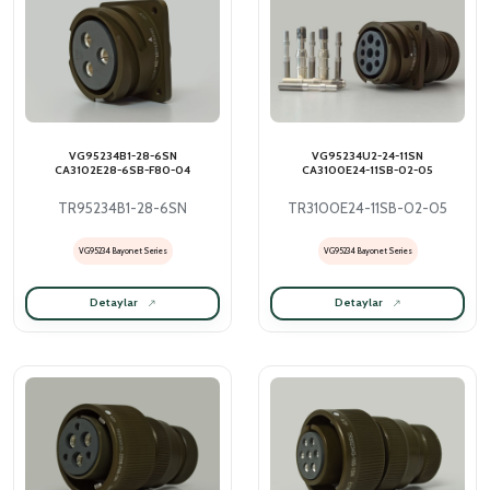
VG95234B1-28-6SN
VG95234U2-24-11SN
CA3102E28-6SB-F80-04
CA3100E24-11SB-02-05
TR95234B1-28-6SN
TR3100E24-11SB-02-05
VG95234 Bayonet Series
VG95234 Bayonet Series
Detaylar
Detaylar