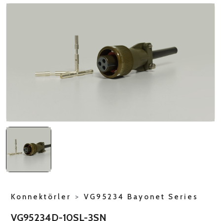
NATO ÜRÜNLERI
ÜRÜN LISTESI
Konnektörler
>
VG95234 Bayonet Series
VG95234D-10SL-3SN