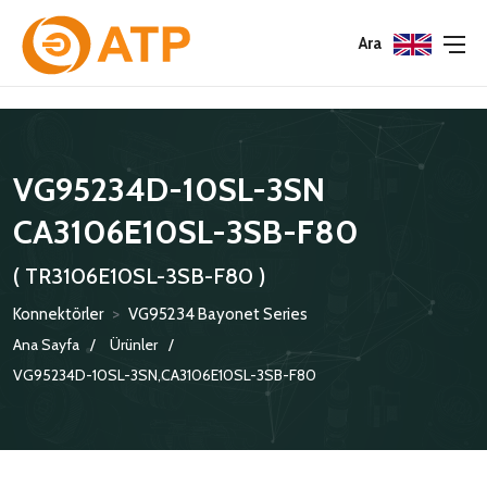
Menu
Menu
Menu
Ara
HAKKIMIZDA
İSG POLITIKASI
TÜMÜ
VG95234D-10SL-3SN
KATALOGLAR
ÇEVRE YÖNETIM POLITIKASI
KONNEKTÖRLER
CA3106E10SL-3SB-F80
SERTIFIKALAR
BILGI GÜVENLIĞI POLITIKASI
ADAPTÖRLER
( TR3106E10SL-3SB-F80 )
POLITIKALARIMIZ
KORUMA KAPAKLARI
Konnektörler
>
VG95234 Bayonet Series
KRIMP KONTAKLAR
Ana Sayfa
Ürünler
VG95234D-10SL-3SN,CA3106E10SL-3SB-F80
GASKETS
TERMINATION BAND