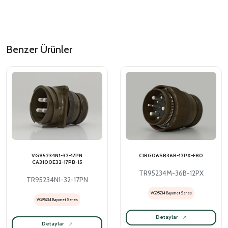
Benzer Ürünler
VG95234N1-32-17PN
CIRG06SB36B-12PX-F80
CA3100E32-17PB-15
TR95234M-36B-12PX
TR95234N1-32-17PN
VG95234 Bayonet Series
VG95234 Bayonet Series
Detaylar
Detaylar