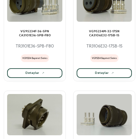
VG95234F-36-5PN
VG95234M-32-17SN
CA3101E36-5PB-F80
CA3106E32-17SB-15
TR3101E36-5PB-F80
TR3106E32-17SB-15
VG95234 Bayonet Series
VG95234 Bayonet Series
Detaylar
Detaylar