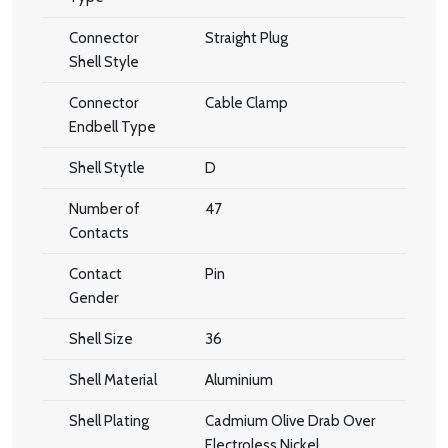
Connector
Straight Plug
Shell Style
Connector
Cable Clamp
Endbell Type
Shell Stytle
D
Number of
47
Contacts
Contact
Pin
Gender
Shell Size
36
Shell Material
Aluminium
Shell Plating
Cadmium Olive Drab Over
Electroless Nickel