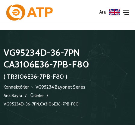
Menu
Menu
Menu
Ara
HAKKIMIZDA
İSG POLITIKASI
TÜMÜ
VG95234D-36-7PN
KATALOGLAR
ÇEVRE YÖNETIM POLITIKASI
KONNEKTÖRLER
CA3106E36-7PB-F80
SERTIFIKALAR
BILGI GÜVENLIĞI POLITIKASI
ADAPTÖRLER
( TR3106E36-7PB-F80 )
POLITIKALARIMIZ
KORUMA KAPAKLARI
Konnektörler
>
VG95234 Bayonet Series
KRIMP KONTAKLAR
Ana Sayfa
Ürünler
VG95234D-36-7PN,CA3106E36-7PB-F80
GASKETS
TERMINATION BAND