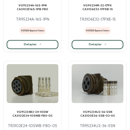
VG95234A-16S-1PN
VG95234M-32-17PX
CA3102E16S-1PB-F80
CA3106E32-17PXB-15
TR95234A-16S-1PN
TR3106E32-17PXB-15
VG95234 Bayonet Series
VG95234 Bayonet Series
Detaylar
Detaylar
VG95234B2-24-10SW
VG95234U2-36-5SN
CA3102E24-10SWB-F80-05
CA3100E36-5SB-02-05
TR3102E24-10SWB-F80-05
TR95234U2-36-5SN