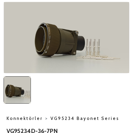
NATO ÜRÜNLERI
ÜRÜN LISTESI
Konnektörler
>
VG95234 Bayonet Series
VG95234D-36-7PN