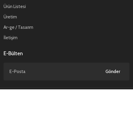
Ürün Listesi
Üretim
Ar-ge / Tasarım
İletişim
E-Bülten
Gönder
Gizlilik Politikası
Kişisel Verilerin Korunması
© ATP Savunma. 2026 Tüm hakları saklıdır.
NCAGE Code : TD589