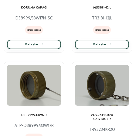
KORUMA KAPAĞI
MS3181-12JL
D38999/33W17N-SC
TR3181-12JL
Koruma Kapakları
Koruma Kapakları
Detaylar
Detaylar
D38999/33W17R
VG95234KR20
CA121003-7
ATP-D38999/33W17R
TR95234KR20