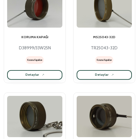
KORUMA KAPAĞI
MS25043-32D
D38999/33W25N
TR25043-32D
Koruma Kapakları
Koruma Kapakları
Detaylar
Detaylar