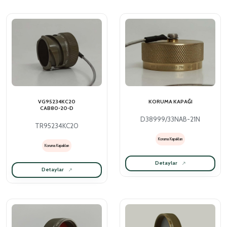
VG95234KC20
KORUMA KAPAĞI
CAB80-20-D
D38999/33NAB-21N
TR95234KC20
Koruma Kapakları
Koruma Kapakları
Detaylar
Detaylar