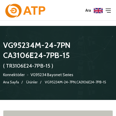
Menu
Menu
Menu
Ara
HAKKIMIZDA
İSG POLITIKASI
TÜMÜ
VG95234M-24-7PN
KATALOGLAR
ÇEVRE YÖNETIM POLITIKASI
KONNEKTÖRLER
CA3106E24-7PB-15
SERTIFIKALAR
BILGI GÜVENLIĞI POLITIKASI
ADAPTÖRLER
( TR3106E24-7PB-15 )
POLITIKALARIMIZ
KORUMA KAPAKLARI
Konnektörler
>
VG95234 Bayonet Series
KRIMP KONTAKLAR
Ana Sayfa
Ürünler
VG95234M-24-7PN,CA3106E24-7PB-15
GASKETS
TERMINATION BAND