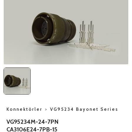
NATO ÜRÜNLERI
ÜRÜN LISTESI
Konnektörler
>
VG95234 Bayonet Series
VG95234M-24-7PN
CA3106E24-7PB-15