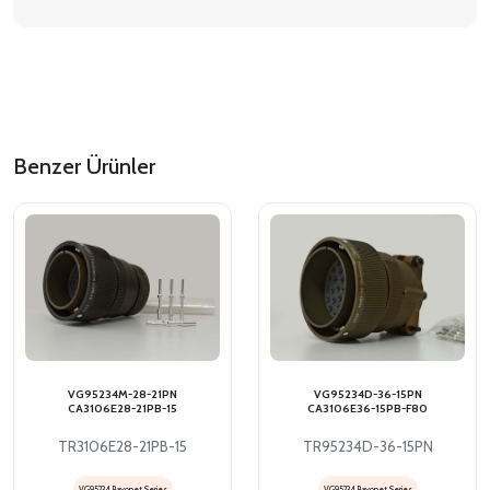
Benzer Ürünler
VG95234M-28-21PN
VG95234D-36-15PN
CA3106E28-21PB-15
CA3106E36-15PB-F80
TR3106E28-21PB-15
TR95234D-36-15PN
VG95234 Bayonet Series
VG95234 Bayonet Series