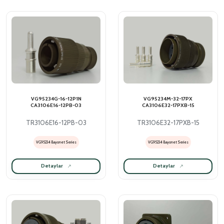
VG95234G-16-12P1N
VG95234M-32-17PX
CA3106E16-12PB-03
CA3106E32-17PXB-15
TR3106E16-12PB-03
TR3106E32-17PXB-15
VG95234 Bayonet Series
VG95234 Bayonet Series
Detaylar
Detaylar