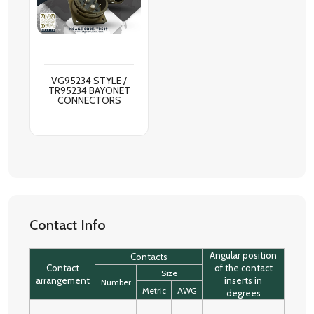
VG95234 STYLE /
TR95234 BAYONET
CONNECTORS
Contact Info
Angular position
Contacts
Contact
of the contact
Size
arrangement
inserts in
Number
Metric
AWG
degrees