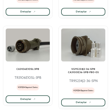
Detaylar
Detaylar
CA3106E10SL-3PB
VG95234J2-36-5PN
CA3100E36-5PB-F80-05
TR3106E10SL-3PB
TR95234J2-36-5PN
VG95234 Bayonet Series
VG95234 Bayonet Series
Detaylar
Detaylar