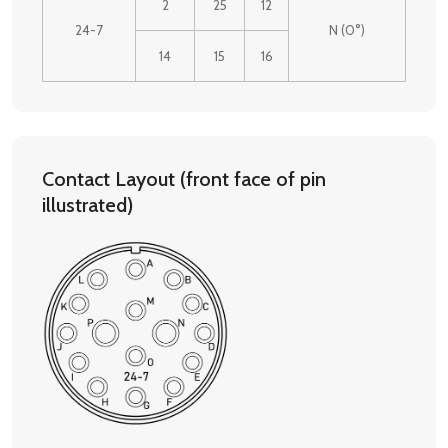
2
25
12
24-7
N (0°)
14
15
16
Contact Layout (front face of pin
illustrated)