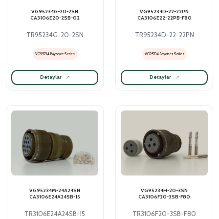
VG95234G-20-2SN
VG95234D-22-22PN
CA3106E20-2SB-02
CA3106E22-22PB-F80
TR95234G-20-2SN
TR95234D-22-22PN
VG95234 Bayonet Series
VG95234 Bayonet Series
Detaylar
Detaylar
VG95234M-24A24SN
VG95234H-20-3SN
CA3106E24A24SB-15
CA3106F20-3SB-F80
TR3106E24A24SB-15
TR3106F20-3SB-F80