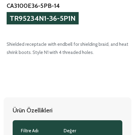
CA3100E36-5PB-14
TR95234N1-36-5P1N
Shielded receptacle with endbell for shielding braid, and heat
shrink boots. Style N1 with 4 threaded holes.
Ürün Özellikleri
Filtre Adı
Değer