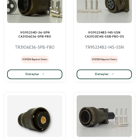
VG95234D-36-5PN
VG95234B2-14S-5SN
CA3106E36-5PB-F80
CA3102E14S-5SB-F80-05
TR3106E36-5PB-F80
TR95234B2-14S-5SN
VG95234 Bayonet Series
VG95234 Bayonet Series
Detaylar
Detaylar