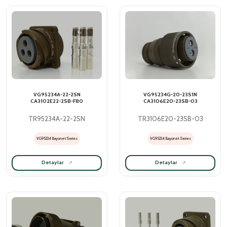
VG95234A-22-2SN
VG95234G-20-23S1N
CA3102E22-2SB-F80
CA3106E20-23SB-03
TR95234A-22-2SN
TR3106E20-23SB-03
VG95234 Bayonet Series
VG95234 Bayonet Series
Detaylar
Detaylar