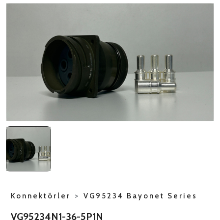
NATO ÜRÜNLERI
ÜRÜN LISTESI
Konnektörler
>
VG95234 Bayonet Series
VG95234N1-36-5P1N