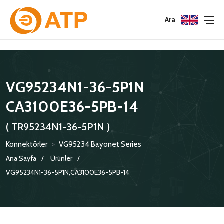
Menu
Menu
Menu
Ara
HAKKIMIZDA
İSG POLITIKASI
TÜMÜ
VG95234N1-36-5P1N
KATALOGLAR
ÇEVRE YÖNETIM POLITIKASI
KONNEKTÖRLER
CA3100E36-5PB-14
SERTIFIKALAR
BILGI GÜVENLIĞI POLITIKASI
ADAPTÖRLER
( TR95234N1-36-5P1N )
POLITIKALARIMIZ
KORUMA KAPAKLARI
Konnektörler
>
VG95234 Bayonet Series
KRIMP KONTAKLAR
Ana Sayfa
Ürünler
VG95234N1-36-5P1N,CA3100E36-5PB-14
GASKETS
TERMINATION BAND