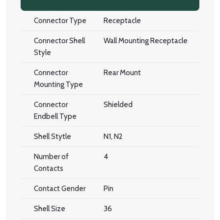
Connector Type
Receptacle
Connector Shell
Wall Mounting Receptacle
Style
Connector
Rear Mount
Mounting Type
Connector
Shielded
Endbell Type
Shell Stytle
N1, N2
Number of
4
Contacts
Contact Gender
Pin
Shell Size
36