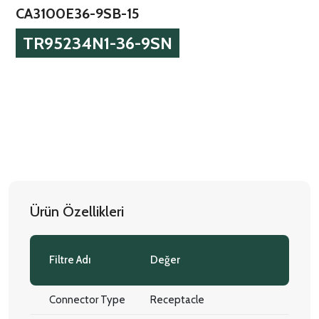
CA3100E36-9SB-15
TR95234N1-36-9SN
Ürün Özellikleri
Filtre Adı
Değer
Connector Type
Receptacle