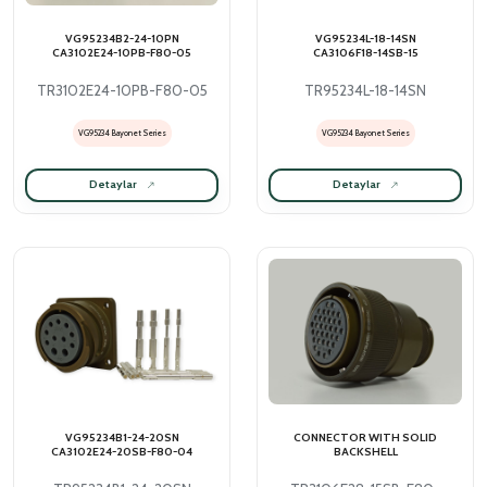
VG95234B2-24-10PN
VG95234L-18-14SN
CA3102E24-10PB-F80-05
CA3106F18-14SB-15
TR3102E24-10PB-F80-05
TR95234L-18-14SN
VG95234 Bayonet Series
VG95234 Bayonet Series
Detaylar
Detaylar
VG95234B1-24-20SN
CONNECTOR WITH SOLID
CA3102E24-20SB-F80-04
BACKSHELL