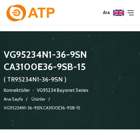
Menu
Menu
Menu
Ara
HAKKIMIZDA
İSG POLITIKASI
TÜMÜ
VG95234N1-36-9SN
KATALOGLAR
ÇEVRE YÖNETIM POLITIKASI
KONNEKTÖRLER
CA3100E36-9SB-15
SERTIFIKALAR
BILGI GÜVENLIĞI POLITIKASI
ADAPTÖRLER
( TR95234N1-36-9SN )
POLITIKALARIMIZ
KORUMA KAPAKLARI
Konnektörler
>
VG95234 Bayonet Series
KRIMP KONTAKLAR
Ana Sayfa
Ürünler
VG95234N1-36-9SN,CA3100E36-9SB-15
GASKETS
TERMINATION BAND