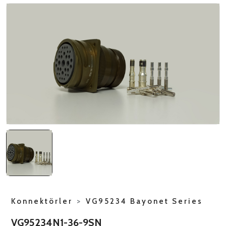
NATO ÜRÜNLERI
ÜRÜN LISTESI
Konnektörler
>
VG95234 Bayonet Series
VG95234N1-36-9SN