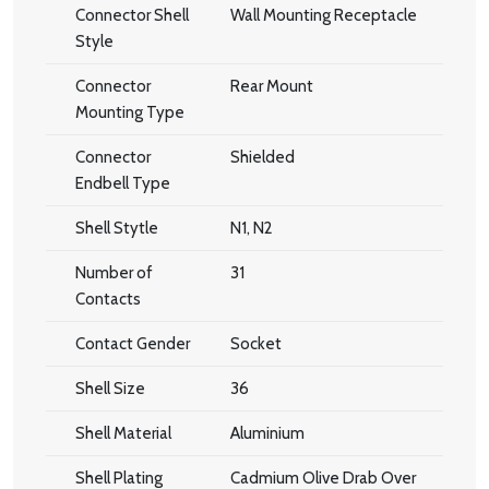
Connector Shell
Wall Mounting Receptacle
Style
Connector
Rear Mount
Mounting Type
Connector
Shielded
Endbell Type
Shell Stytle
N1, N2
Number of
31
Contacts
Contact Gender
Socket
Shell Size
36
Shell Material
Aluminium
Shell Plating
Cadmium Olive Drab Over