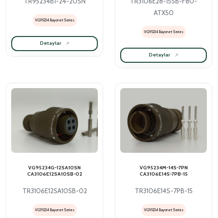
TR95234B1-24-20SN
TR3106E28-15SB-F80-
ATX50
VG95234 Bayonet Series
VG95234 Bayonet Series
Detaylar
Detaylar
VG95234G-12SA10SN
VG95234M-14S-7PN
CA3106E12SA10SB-02
CA3106E14S-7PB-15
TR3106E12SA10SB-02
TR3106E14S-7PB-15
VG95234 Bayonet Series
VG95234 Bayonet Series