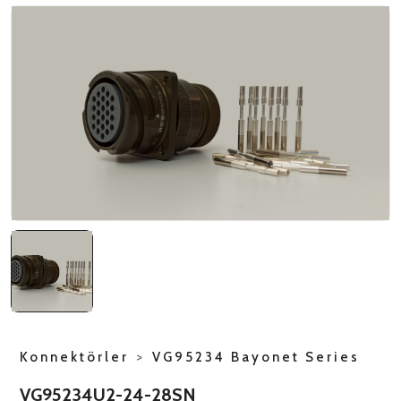
NATO ÜRÜNLERI
ÜRÜN LISTESI
Konnektörler
>
VG95234 Bayonet Series
VG95234U2-24-28SN