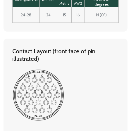
Metric
AWG
degrees
24-28
24
15
16
N (0°)
Contact Layout (front face of pin
illustrated)