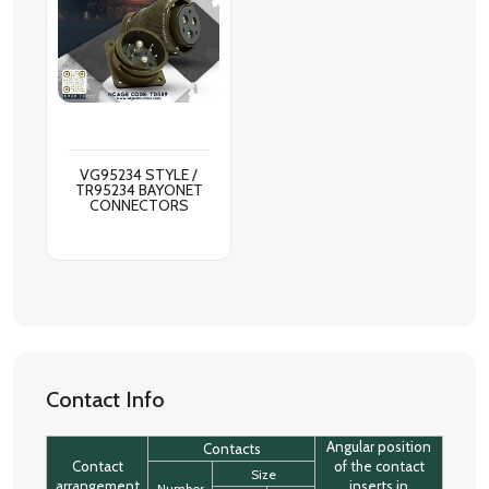
VG95234 STYLE /
TR95234 BAYONET
CONNECTORS
Contact Info
Angular position
Contacts
Contact
of the contact
Size
arrangement
inserts in
Number