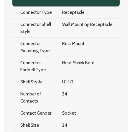
Connector Type
Receptacle
Connector Shell
Wall Mounting Receptacle
Style
Connector
Rear Mount
Mounting Type
Connector
Heat Shrink Boot
Endbell Type
Shell Stytle
U1, U2
Number of
24
Contacts
Contact Gender
Socket
Shell Size
24