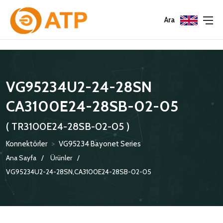
Menu
Menu
Menu
Ara
HAKKIMIZDA
İSG POLITIKASI
TÜMÜ
VG95234U2-24-28SN
KATALOGLAR
ÇEVRE YÖNETIM POLITIKASI
KONNEKTÖRLER
CA3100E24-28SB-02-05
SERTIFIKALAR
BILGI GÜVENLIĞI POLITIKASI
ADAPTÖRLER
( TR3100E24-28SB-02-05 )
POLITIKALARIMIZ
KORUMA KAPAKLARI
Konnektörler
>
VG95234 Bayonet Series
KRIMP KONTAKLAR
Ana Sayfa
Ürünler
VG95234U2-24-28SN,CA3100E24-28SB-02-05
GASKETS
TERMINATION BAND