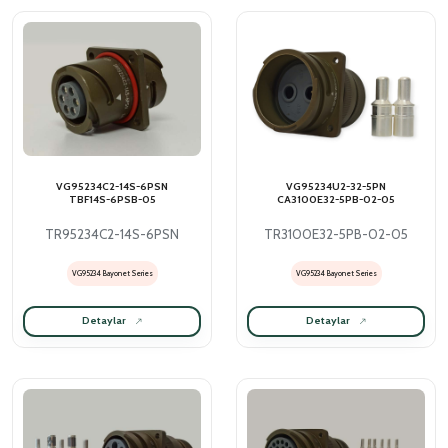
VG95234C2-14S-6PSN
VG95234U2-32-5PN
TBF14S-6PSB-05
CA3100E32-5PB-02-05
TR95234C2-14S-6PSN
TR3100E32-5PB-02-05
VG95234 Bayonet Series
VG95234 Bayonet Series
Detaylar
Detaylar