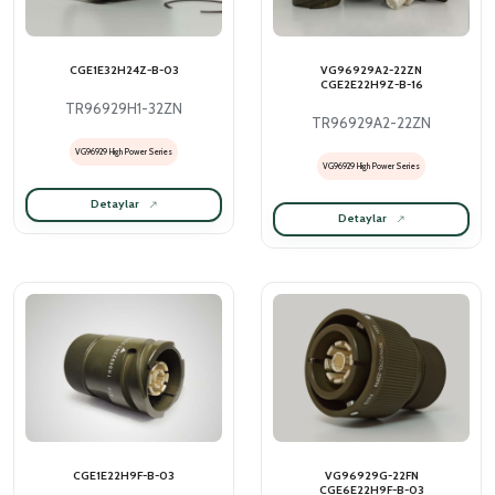
CGE1E32H24Z-B-03
VG96929A2-22ZN
CGE2E22H9Z-B-16
TR96929H1-32ZN
TR96929A2-22ZN
VG96929 High Power Series
VG96929 High Power Series
Detaylar
Detaylar
CGE1E22H9F-B-03
VG96929G-22FN
CGE6E22H9F-B-03