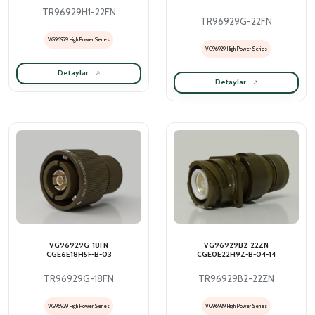
TR96929H1-22FN
TR96929G-22FN
VG96929 High Power Series
VG96929 High Power Series
Detaylar
Detaylar
VG96929G-18FN
VG96929B2-22ZN
CGE6E18H5F-B-03
CGE0E22H9Z-B-04-14
TR96929G-18FN
TR96929B2-22ZN
VG96929 High Power Series
VG96929 High Power Series