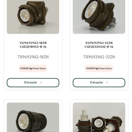
VG96929A2-18ZN
VG96929A2-32ZN
CGE2E18H5Z-B-16
CGE2E32H24Z-B-16
TR96929A2-18ZN
TR96929A2-32ZN
VG96929 High Power Series
VG96929 High Power Series
Detaylar
Detaylar