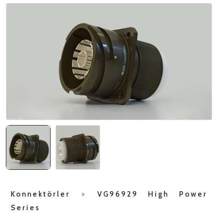
NATO ÜRÜNLERI
ÜRÜN LISTESI
Konnektörler
>
VG96929 High Power
Series