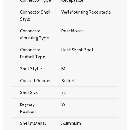
Connector Type
Receptacle
Connector Shell
Wall Mounting Receptacle
Style
Connector
Rear Mount
Mounting Type
Connector
Heat Shrink Boot
Endbell Type
Shell Stytle
B1
Contact Gender
Socket
Shell Size
32
Keyway
W
Position
Shell Material
Aluminium