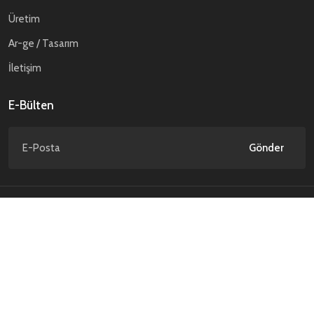
Üretim
Ar-ge / Tasarım
İletişim
E-Bülten
Gönder
Gizlilik Politikası
Kişisel Verilerin Korunması
© ATP Savunma. 2026 Tüm hakları saklıdır.
NCAGE Code : TD589