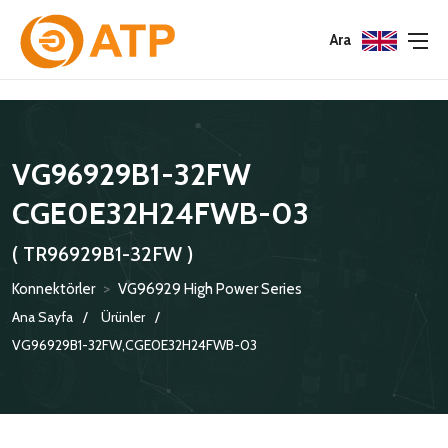
Menu
Menu
Menu
Ara
HAKKIMIZDA
İSG POLITIKASI
TÜMÜ
VG96929B1-32FW
KATALOGLAR
ÇEVRE YÖNETIM POLITIKASI
KONNEKTÖRLER
CGE0E32H24FWB-03
SERTIFIKALAR
BILGI GÜVENLIĞI POLITIKASI
ADAPTÖRLER
( TR96929B1-32FW )
POLITIKALARIMIZ
KORUMA KAPAKLARI
Konnektörler
>
VG96929 High Power Series
KRIMP KONTAKLAR
Ana Sayfa
Ürünler
VG96929B1-32FW,CGE0E32H24FWB-03
GASKETS
TERMINATION BAND