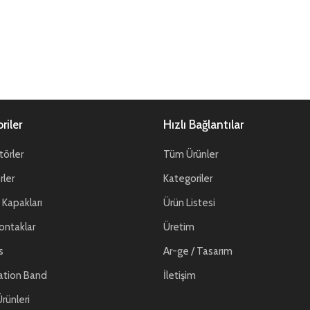
riler
Hızlı Bağlantılar
örler
Tüm Ürünler
ler
Kategoriler
Kapakları
Ürün Listesi
ontaklar
Üretim
s
Ar-ge / Tasarım
ation Band
İletişim
rünleri