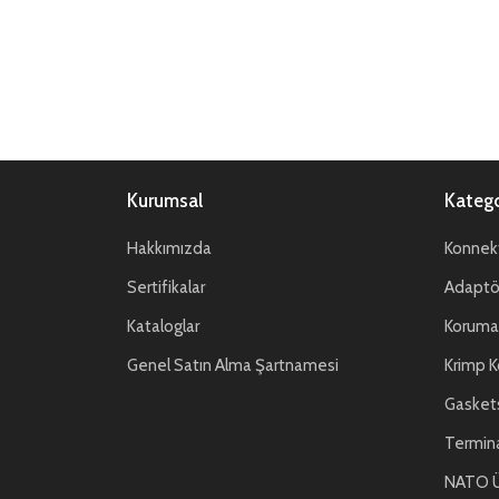
Kurumsal
Katego
Hakkımızda
Konnekt
Sertifikalar
Adaptör
Kataloglar
Koruma 
Genel Satın Alma Şartnamesi
Krimp K
Gasket
Termin
NATO Ü