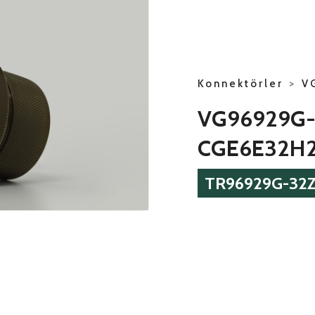
Konnektörler
>
V
VG96929G
CGE6E32H
TR96929G-32