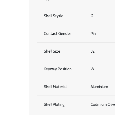
Shell Stytle
G
Contact Gender
Pin
Shell Size
32
Keyway Position
W
Shell Material
Aluminium
Shell Plating
Cadmium Olive