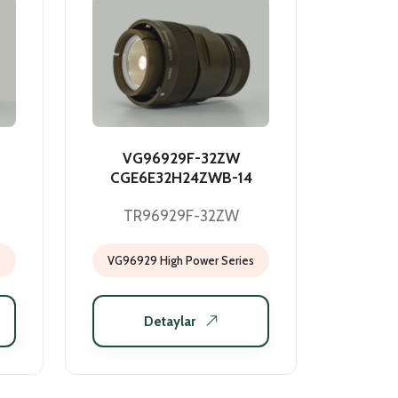
VG96929F-32ZW
CGE6E32H24ZWB-14
TR96929F-32ZW
s
VG96929 High Power Series
Detaylar