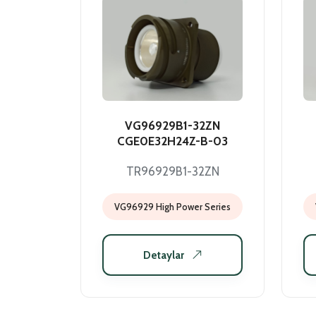
VG96929B1-32ZN
CGE0E32H24Z-B-03
TR96929B1-32ZN
VG96929 High Power Series
Detaylar