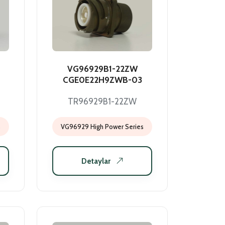
VG96929B1-22ZW
CGE0E22H9ZWB-03
TR96929B1-22ZW
s
VG96929 High Power Series
Detaylar