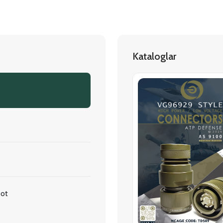
Kataloglar
oot