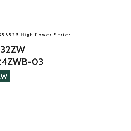
G96929 High Power Series
-32ZW
24ZWB-03
ZW