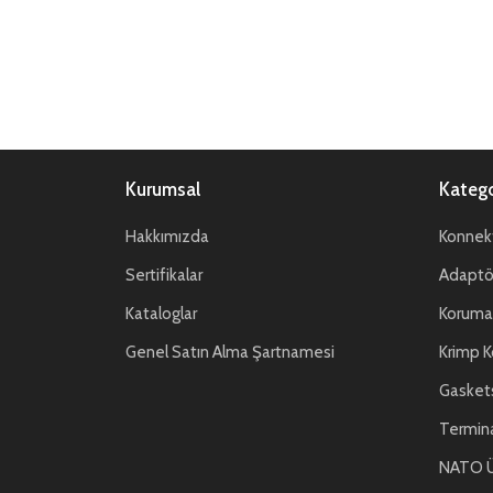
Kurumsal
Katego
Hakkımızda
Konnekt
Sertifikalar
Adaptör
Kataloglar
Koruma 
Genel Satın Alma Şartnamesi
Krimp K
Gasket
Termin
NATO Ü