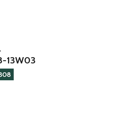
L
8-13W03
1308