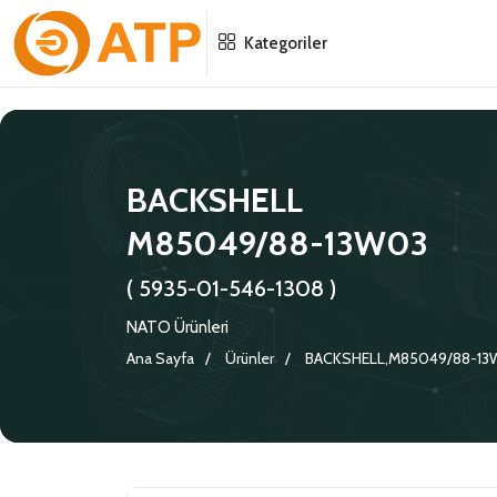
Menu
Menu
Menu
Kategoriler
HAKKIMIZDA
İSG POLITIKASI
TÜMÜ
KATALOGLAR
ÇEVRE YÖNETIM POLITIKASI
KONNEKTÖRLER
BACKSHELL
M85049/88-13W03
SERTIFIKALAR
BILGI GÜVENLIĞI POLITIKASI
ADAPTÖRLER
( 5935-01-546-1308 )
POLITIKALARIMIZ
KORUMA KAPAKLARI
NATO Ürünleri
KRIMP KONTAKLAR
Ana Sayfa
Ürünler
BACKSHELL,M85049/88-13
GASKETS
TERMINATION BAND