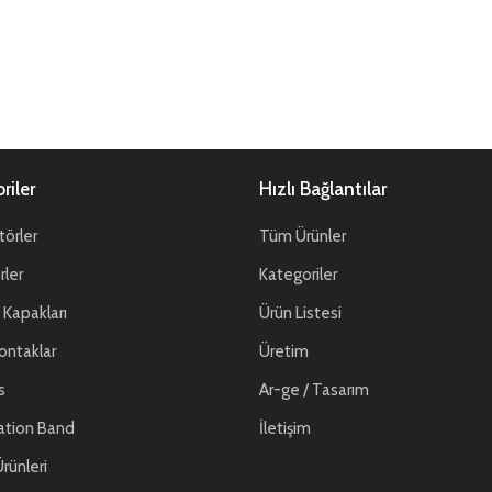
riler
Hızlı Bağlantılar
örler
Tüm Ürünler
ler
Kategoriler
Kapakları
Ürün Listesi
ontaklar
Üretim
s
Ar-ge / Tasarım
ation Band
İletişim
rünleri