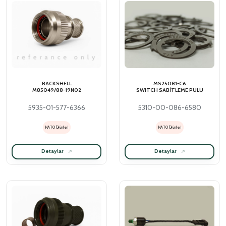
BACKSHELL
MS25081-C6
M85049/88-19N02
SWITCH SABİTLEME PULU
5935-01-577-6366
5310-00-086-6580
NATO Ürünleri
NATO Ürünleri
Detaylar
Detaylar