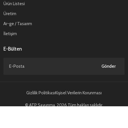
Ürün Listesi
Üretim
Ar-ge / Tasarım
İletişim
E-Bülten
Gönder
Gizlilik Politikası
Kişisel Verilerin Korunması
© ATP Savunma. 2026 Tüm hakları saklıdır.
NCAGE Code : TD589