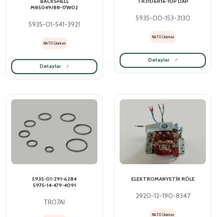
BACKSHELL
TR3106R16-10P DAP
M85049/88-17W02
5935-00-153-3130
5935-01-541-3921
NATO Ürünleri
NATO Ürünleri
Detaylar
Detaylar
5935-01-291-6284
ELEKTROMANYETİK RÖLE
5975-14-479-4091
2920-12-190-8347
TR07AI
NATO Ürünleri