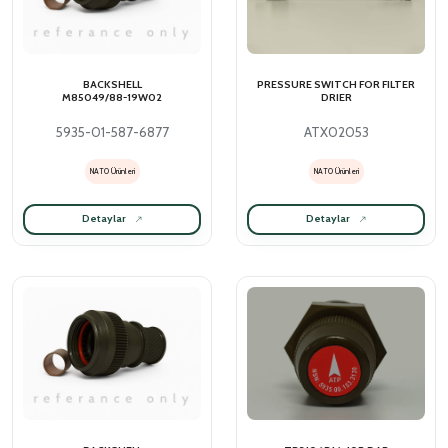
BACKSHELL
PRESSURE SWITCH FOR FILTER
M85049/88-19W02
DRIER
5935-01-587-6877
ATX02053
NATO Ürünleri
NATO Ürünleri
Detaylar
Detaylar