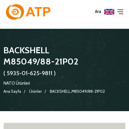
Menu
Menu
Menu
Ara
HAKKIMIZDA
İSG POLITIKASI
TÜMÜ
BACKSHELL
KATALOGLAR
ÇEVRE YÖNETIM POLITIKASI
KONNEKTÖRLER
M85049/88-21P02
SERTIFIKALAR
BILGI GÜVENLIĞI POLITIKASI
ADAPTÖRLER
( 5935-01-625-9811 )
POLITIKALARIMIZ
KORUMA KAPAKLARI
NATO Ürünleri
KRIMP KONTAKLAR
Ana Sayfa
Ürünler
BACKSHELL,M85049/88-21P02
GASKETS
TERMINATION BAND