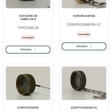
VG95234KC28
KORUMA KAPAĞI
CAB80-28-D
D38999/32NAB19N-SC
TR95234KC28
Koruma Kapakları
Koruma Kapakları
Detaylar
Detaylar
D38999/33W17N
D38999/33W25R-SC