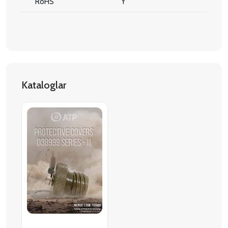
RoHS
Y
Kataloglar