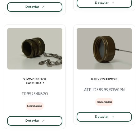
Detaylar
Detaylar
VG95234KB20
D38999/33W19N
CA121004-7
ATP-D38999/33W19N
TR95234KB20
Koruma Kapakları
Koruma Kapakları
Detaylar
Detaylar