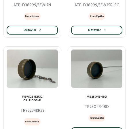
ATP-D38999/33W17N
ATP-D38999/33W25R-SC
Koruma Kapakları
Koruma Kapakları
Detaylar
Detaylar
VG95234KR32
MS25043-18D
CA121003-11
TR25043-18D
TR95234KR32
Koruma Kapakları
Koruma Kapakları