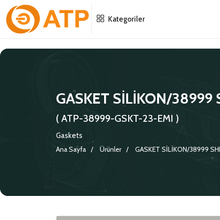
Menu
Menu
Menu
Kategoriler
HAKKIMIZDA
İSG POLITIKASI
TÜMÜ
KATALOGLAR
ÇEVRE YÖNETIM POLITIKASI
KONNEKTÖRLER
GASKET SİLİKON/38999 S
SERTIFIKALAR
BILGI GÜVENLIĞI POLITIKASI
ADAPTÖRLER
( ATP-38999-GSKT-23-EMI )
POLITIKALARIMIZ
KORUMA KAPAKLARI
Gaskets
Ana Sayfa
Ürünler
GASKET SİLİKON/38999 SHE
KRIMP KONTAKLAR
GASKETS
TERMINATION BAND