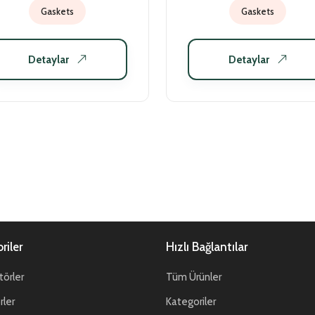
Gaskets
Gaskets
Detaylar
Detaylar
riler
Hızlı Bağlantılar
örler
Tüm Ürünler
ler
Kategoriler