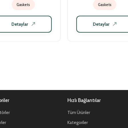
Gaskets
Gaskets
Detaylar
Detaylar
riler
Hızlı Bağlantılar
örler
Tüm Ürünler
ler
Kategoriler