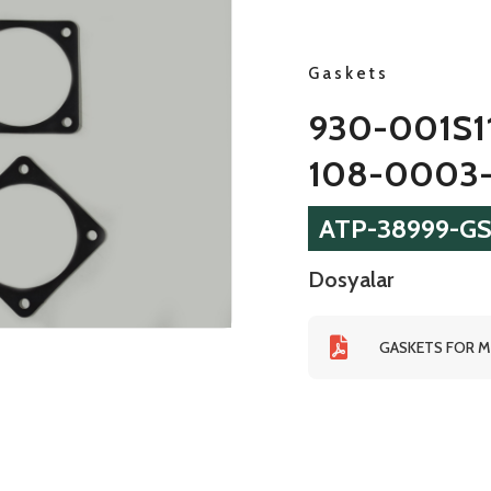
Gaskets
930-001S1
108-0003
ATP-38999-GS
Dosyalar
GASKETS FOR MI