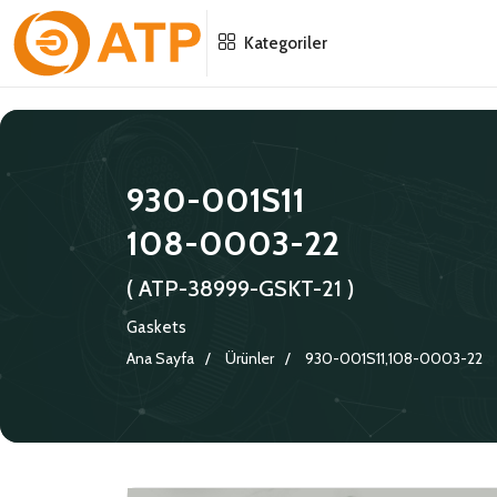
Menu
Menu
Menu
Kategoriler
HAKKIMIZDA
İSG POLITIKASI
TÜMÜ
KATALOGLAR
ÇEVRE YÖNETIM POLITIKASI
KONNEKTÖRLER
930-001S11
108-0003-22
SERTIFIKALAR
BILGI GÜVENLIĞI POLITIKASI
ADAPTÖRLER
( ATP-38999-GSKT-21 )
POLITIKALARIMIZ
KORUMA KAPAKLARI
Gaskets
KRIMP KONTAKLAR
Ana Sayfa
Ürünler
930-001S11,108-0003-22
GASKETS
TERMINATION BAND