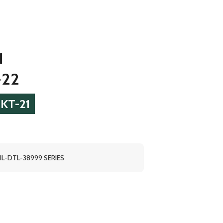
1
-22
KT-21
L-DTL-38999 SERIES