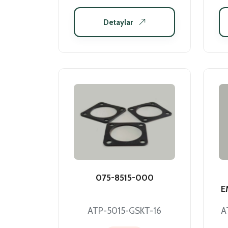
Detaylar
075-8515-000
E
ATP-5015-GSKT-16
A