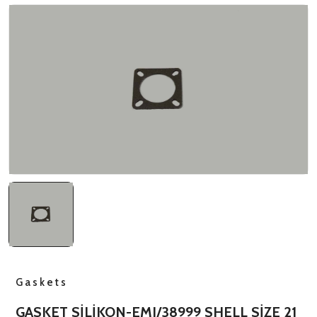
NATO ÜRÜNLERI
ÜRÜN LISTESI
Gaskets
GASKET SİLİKON-EMI/38999 SHELL SİZE 21