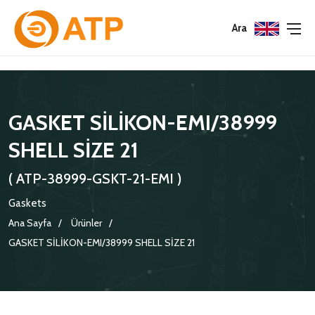
Menu
Menu
Menu
Ara
HAKKIMIZDA
İSG POLITIKASI
TÜMÜ
GASKET SİLİKON-EMI/38999
KATALOGLAR
ÇEVRE YÖNETIM POLITIKASI
KONNEKTÖRLER
SHELL SİZE 21
SERTIFIKALAR
BILGI GÜVENLIĞI POLITIKASI
ADAPTÖRLER
( ATP-38999-GSKT-21-EMI )
POLITIKALARIMIZ
KORUMA KAPAKLARI
Gaskets
KRIMP KONTAKLAR
Ana Sayfa
Ürünler
GASKET SİLİKON-EMI/38999 SHELL SİZE 21
GASKETS
TERMINATION BAND