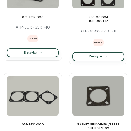
075-8512-000
930-001S04
108-0001-12
ATP-5015-GSKT-10
ATP-38999-GSKT-11
Gaskets
Gaskets
Detaylar
Detaylar
075-8522-000
GASKET SİLİKON-EMI/38999
SHELL SİZE 09