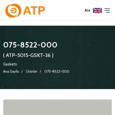
Menu
Menu
Menu
Ara
HAKKIMIZDA
İSG POLITIKASI
TÜMÜ
075-8522-000
KATALOGLAR
ÇEVRE YÖNETIM POLITIKASI
KONNEKTÖRLER
( ATP-5015-GSKT-36 )
SERTIFIKALAR
BILGI GÜVENLIĞI POLITIKASI
ADAPTÖRLER
Gaskets
POLITIKALARIMIZ
KORUMA KAPAKLARI
Ana Sayfa
Ürünler
075-8522-000
KRIMP KONTAKLAR
GASKETS
TERMINATION BAND