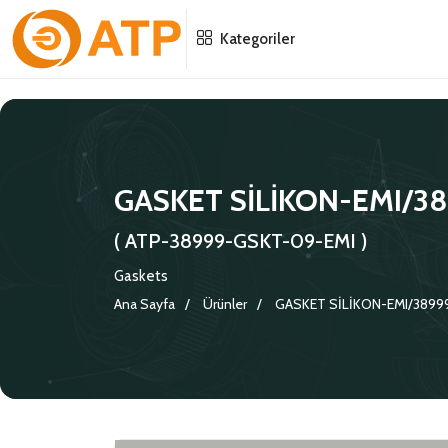
Menu
Menu
Menu
Kategoriler
HAKKIMIZDA
İSG POLITIKASI
TÜMÜ
KATALOGLAR
ÇEVRE YÖNETIM POLITIKASI
KONNEKTÖRLER
GASKET SİLİKON-EMI/38
SERTIFIKALAR
BILGI GÜVENLIĞI POLITIKASI
ADAPTÖRLER
( ATP-38999-GSKT-09-EMI )
POLITIKALARIMIZ
KORUMA KAPAKLARI
Gaskets
Ana Sayfa
Ürünler
GASKET SİLİKON-EMI/38999
KRIMP KONTAKLAR
GASKETS
TERMINATION BAND