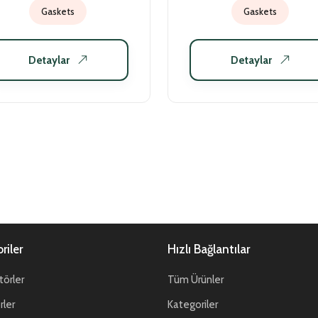
Gaskets
Gaskets
Detaylar
Detaylar
riler
Hızlı Bağlantılar
örler
Tüm Ürünler
ler
Kategoriler