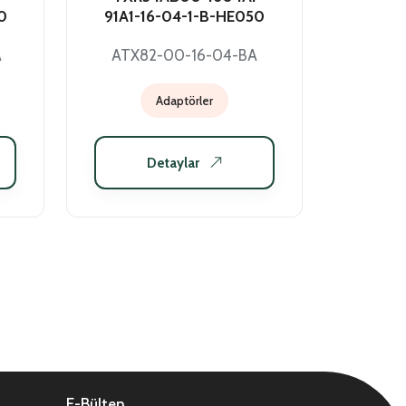
0
91A1-16-04-1-B-HE050
A
ATX82-00-16-04-BA
Adaptörler
Detaylar
E-Bülten