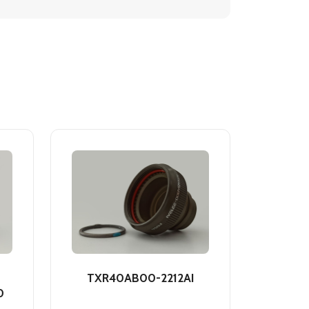
TXR40AB00-2212AI
0