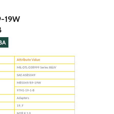
9-19W
B
BA
Attribute Value
or
MIL-DTL-D38999 Series III&IV
rd
SAE-AS85049
M85049/69-19W
umbers
97H1-19-1-B
Adapters
19, F
M28 X 1,0