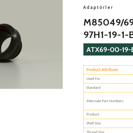
Adaptörler
M85049/6
97H1-19-1-
ATX69-00-19-
Product Attribute
Used F
Standa
Alternate Part N
Product
Shell Size
Thread Size