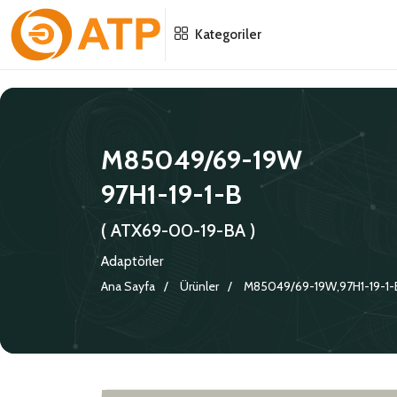
Menu
Menu
Menu
Kategoriler
HAKKIMIZDA
İSG POLITIKASI
TÜMÜ
KATALOGLAR
ÇEVRE YÖNETIM POLITIKASI
KONNEKTÖRLER
M85049/69-19W
97H1-19-1-B
SERTIFIKALAR
BILGI GÜVENLIĞI POLITIKASI
ADAPTÖRLER
( ATX69-00-19-BA )
POLITIKALARIMIZ
KORUMA KAPAKLARI
Adaptörler
KRIMP KONTAKLAR
Ana Sayfa
Ürünler
M85049/69-19W,97H1-19-1-
GASKETS
TERMINATION BAND