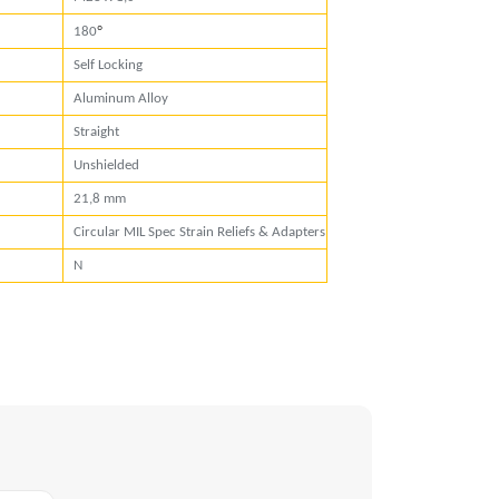
°
180
Self Locking
Aluminum Alloy
Straight
Unshielded
21,8 mm
Circular MIL Spec Strain Reliefs & Adapters
N