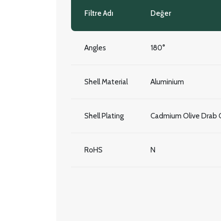
Filtre Adı
Değer
Angles
180°
Shell Material
Aluminium
Shell Plating
Cadmium Olive Drab O
RoHS
N