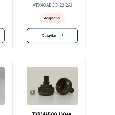
ATX40AB00-2212AI
Adaptörler
Detaylar
TXR54AB00-1604AI