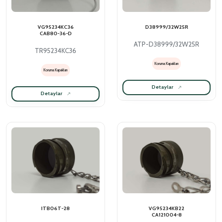
VG95234KC36
D38999/32W25R
CAB80-36-D
ATP-D38999/32W25R
TR95234KC36
Koruma Kapakları
Koruma Kapakları
Detaylar
Detaylar
ITB06T-28
VG95234KB22
CA121004-8