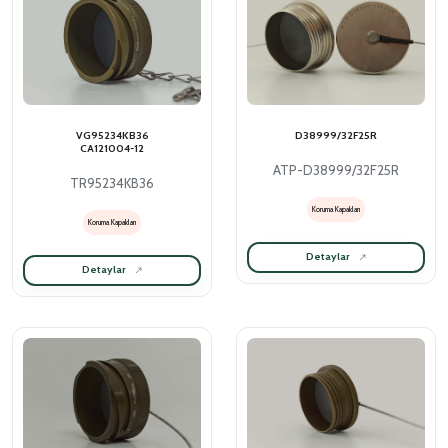
VG95234KB36
D38999/32F25R
CA121004-12
ATP-D38999/32F25R
TR95234KB36
Koruma Kapakları
Koruma Kapakları
Detaylar
Detaylar