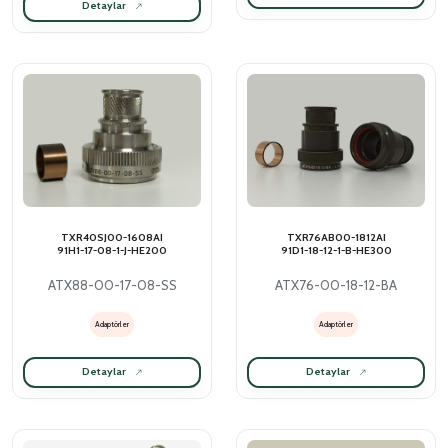
Detaylar
TXR40SJ00-1608AI
TXR76AB00-1812AI
91H1-17-08-1-J-HE200
91D1-18-12-1-B-HE300
ATX88-00-17-08-SS
ATX76-00-18-12-BA
Adaptörler
Adaptörler
Detaylar
Detaylar