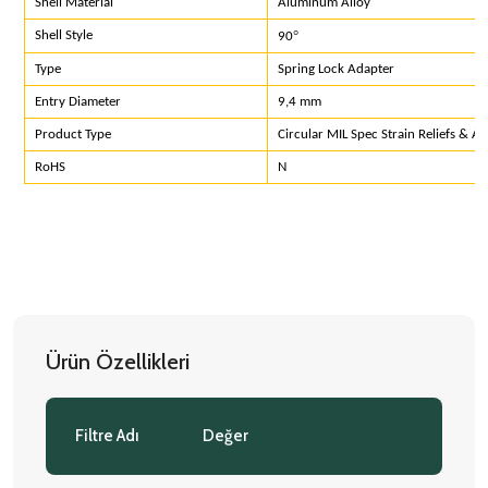
Shell Material
Aluminum Alloy
°
Shell Style
90
Type
Spring Lock Adapter
Entry Diameter
9,4 mm
Product Type
Circular MIL Spec Strain Reliefs & A
RoHS
N
Ürün Özellikleri
Filtre Adı
Değer