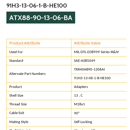
91H3-13-06-1-B-HE100
ATX88-90-13-06-BA
Product Attribute
Attribute Value
Used For
MIL-DTL-D38999 Series III&IV
Standard
SAE-AS85049
TXR40AB90-1206AI
Alternate Part Numbers
91H3-13-06-1-B-HE100
Product
Adapters
Shell Size
13 , C
Thread Size
M18x1
°
Cable Exit
90
Mating Style
Self Locking