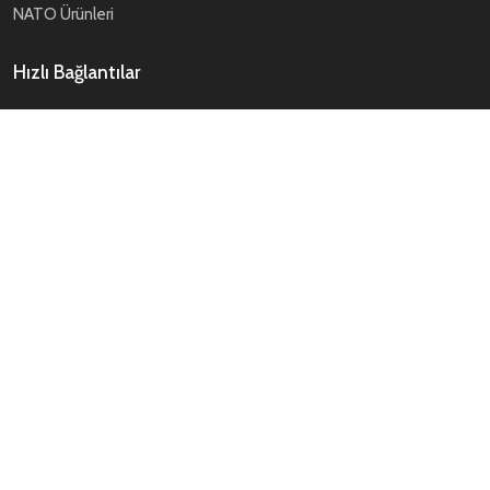
NATO Ürünleri
Hızlı Bağlantılar
Tüm Ürünler
Kategoriler
Ürün Listesi
Üretim
Ar-ge / Tasarım
İletişim
E-Bülten
Gönder