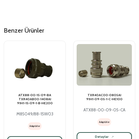
Benzer Ürünler
ATX88-00-15-09-BA
TXR40AC00-0805AI
TXR40AB00-1408AI
91H1-09-05-1-C-HE100
91H1-15-09-1-B-HE200
ATX88-00-09-05-CA
M85049/88-15W03
Adaptörler
Adaptörler
Detaylar