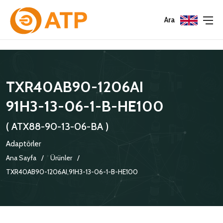
Menu
Menu
Menu
Ara
HAKKIMIZDA
İSG POLITIKASI
TÜMÜ
TXR40AB90-1206AI
KATALOGLAR
ÇEVRE YÖNETIM POLITIKASI
KONNEKTÖRLER
91H3-13-06-1-B-HE100
SERTIFIKALAR
BILGI GÜVENLIĞI POLITIKASI
ADAPTÖRLER
( ATX88-90-13-06-BA )
POLITIKALARIMIZ
KORUMA KAPAKLARI
Adaptörler
KRIMP KONTAKLAR
Ana Sayfa
Ürünler
TXR40AB90-1206AI,91H3-13-06-1-B-HE100
GASKETS
TERMINATION BAND