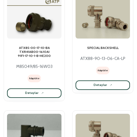
ATX85-00-17-10-BA
SPECIAL BACKSHELL
TXR41AB00-1610AI
91F1-17-10-1-B-HE200
ATX88-90-13-06-CA-LP
M85049/85-16W03
Adaptörler
Adaptörler
Detaylar
Detaylar