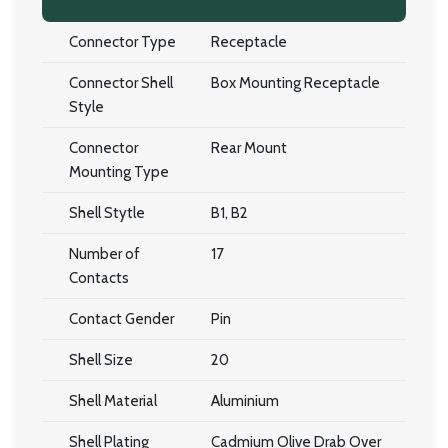
Connector Type
Receptacle
Connector Shell
Box Mounting Receptacle
Style
Connector
Rear Mount
Mounting Type
Shell Stytle
B1, B2
Number of
17
Contacts
Contact Gender
Pin
Shell Size
20
Shell Material
Aluminium
Shell Plating
Cadmium Olive Drab Over