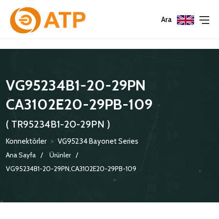
Menu
Menu
Menu
Ara
HAKKIMIZDA
İSG POLITIKASI
TÜMÜ
VG95234B1-20-29PN
KATALOGLAR
ÇEVRE YÖNETIM POLITIKASI
KONNEKTÖRLER
CA3102E20-29PB-109
SERTIFIKALAR
BILGI GÜVENLIĞI POLITIKASI
ADAPTÖRLER
( TR95234B1-20-29PN )
POLITIKALARIMIZ
KORUMA KAPAKLARI
Konnektörler
>
VG95234 Bayonet Series
KRIMP KONTAKLAR
Ana Sayfa
Ürünler
VG95234B1-20-29PN,CA3102E20-29PB-109
GASKETS
TERMINATION BAND