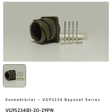
NATO ÜRÜNLERI
ÜRÜN LISTESI
Konnektörler
>
VG95234 Bayonet Series
VG95234B1-20-29PN