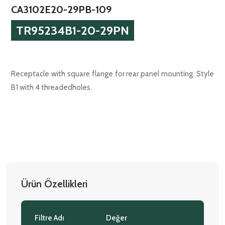
CA3102E20-29PB-109
TR95234B1-20-29PN
Receptacle with square flange for rear panel mounting. Style
B1 with 4 threadedholes.
Ürün Özellikleri
Filtre Adı
Değer