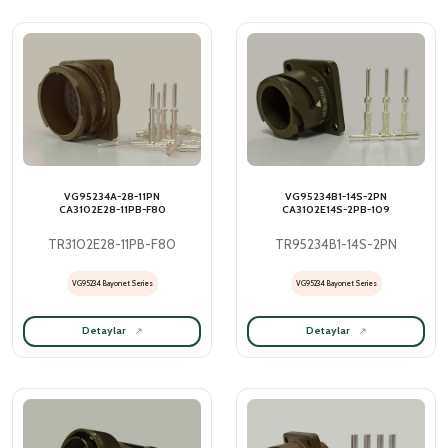
VG95234A-28-11PN
VG95234B1-14S-2PN
CA3102E28-11PB-F80
CA3102E14S-2PB-109
TR3102E28-11PB-F80
TR95234B1-14S-2PN
VG95234 Bayonet Series
VG95234 Bayonet Series
Detaylar
Detaylar