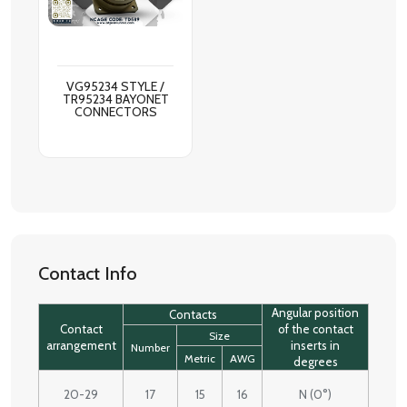
VG95234 STYLE /
TR95234 BAYONET
CONNECTORS
Contact Info
Angular position
Contacts
Contact
of the contact
Size
arrangement
inserts in
Number
Metric
AWG
degrees
20-29
17
15
16
N (0°)