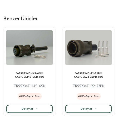
Benzer Ürünler
VG95234D-14S-6SN
VG95234D-22-22PN
CA3106E14S-6SB-F80
CA3106E22-22PB-F80
TR95234D-14S-6SN
TR95234D-22-22PN
VG95234 Bayonet Series
VG95234 Bayonet Series
Detaylar
Detaylar