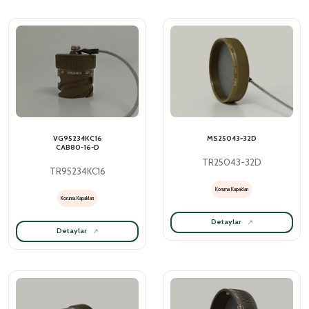
VG95234KC16
MS25043-32D
CAB80-16-D
TR25043-32D
TR95234KC16
Koruma Kapakları
Koruma Kapakları
Detaylar
Detaylar