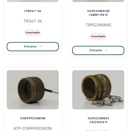
ITB06T-36
VG95234KA14S
CAB81-14S-D
TR06T-36
TR95234KA14S
Koruma Kapakları
Koruma Kapakları
Detaylar
Detaylar
D38999/33W13N
VG95234KB24
CA121004-9
ATP-D38999/33W13N