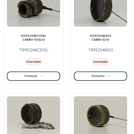
VG95234KC10SL
VG95234KA32
CAB80-10SL-D
CAB81-32-D
TR95234KC10SL
TR95234KA32
Koruma Kapakları
Koruma Kapakları
Detaylar
Detaylar