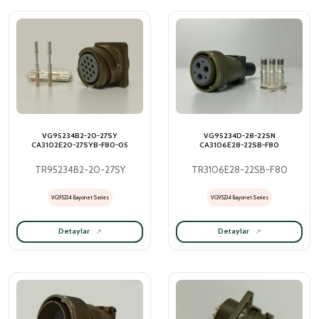
VG95234B2-20-27SY
VG95234D-28-22SN
CA3102E20-27SYB-F80-05
CA3106E28-22SB-F80
TR95234B2-20-27SY
TR3106E28-22SB-F80
VG95234 Bayonet Series
VG95234 Bayonet Series
Detaylar
Detaylar