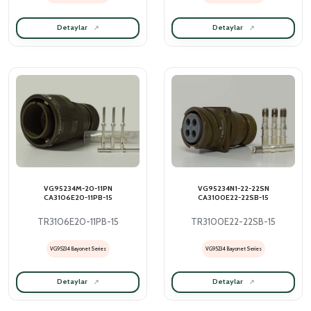
Detaylar
Detaylar
VG95234M-20-11PN
VG95234N1-22-22SN
CA3106E20-11PB-15
CA3100E22-22SB-15
TR3106E20-11PB-15
TR3100E22-22SB-15
VG95234 Bayonet Series
VG95234 Bayonet Series
Detaylar
Detaylar