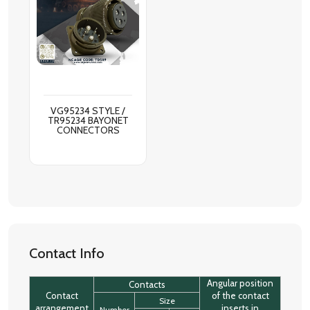
VG95234 STYLE /
TR95234 BAYONET
CONNECTORS
Contact Info
Angular position
Contacts
Contact
of the contact
Size
arrangement
inserts in
Number