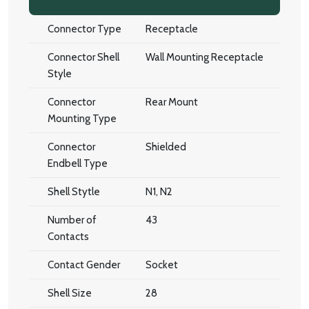
Connector Type
Receptacle
Connector Shell
Wall Mounting Receptacle
Style
Connector
Rear Mount
Mounting Type
Connector
Shielded
Endbell Type
Shell Stytle
N1, N2
Number of
43
Contacts
Contact Gender
Socket
Shell Size
28