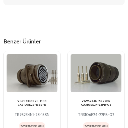
Benzer Ürünler
VG95234N1-28-15SN
VG95234G-24-22PN
CA3100E28-15SB-15
CA3106E24-22PB-02
TR95234N1-28-15SN
TR3106E24-22PB-02
VG95234 Bayonet Series
VG95234 Bayonet Series