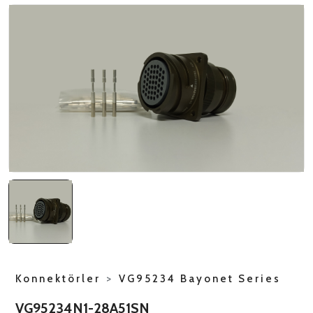
NATO ÜRÜNLERI
ÜRÜN LISTESI
Konnektörler
>
VG95234 Bayonet Series
VG95234N1-28A51SN