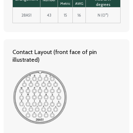
Metric
AWG
degrees
28A51
43
15
16
N (0°)
Contact Layout (front face of pin
illustrated)