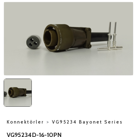
NATO ÜRÜNLERI
ÜRÜN LISTESI
Konnektörler
>
VG95234 Bayonet Series
VG95234D-16-10PN