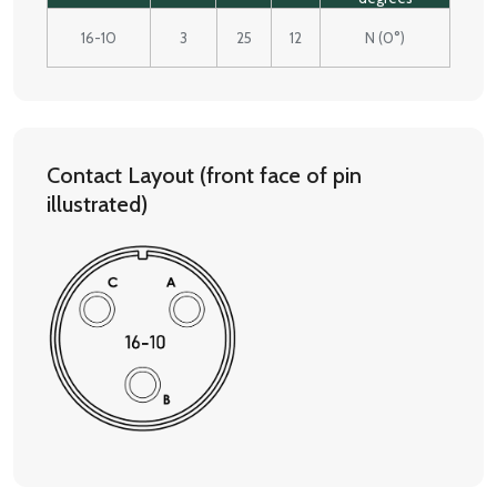
16-10
3
25
12
N (0°)
Contact Layout (front face of pin
illustrated)