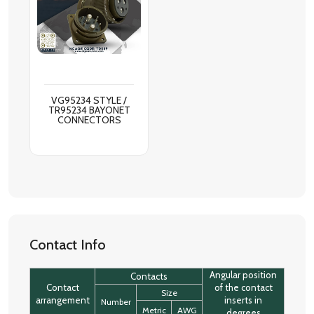
VG95234 STYLE /
TR95234 BAYONET
CONNECTORS
Contact Info
Angular position
Contacts
Contact
of the contact
Size
arrangement
inserts in
Number
Metric
AWG
degrees