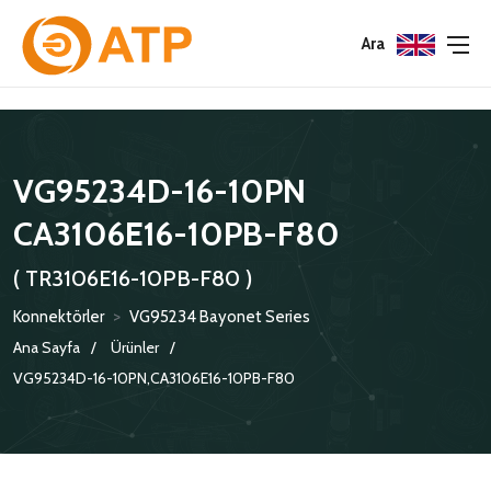
Menu
Menu
Menu
Ara
HAKKIMIZDA
İSG POLITIKASI
TÜMÜ
VG95234D-16-10PN
KATALOGLAR
ÇEVRE YÖNETIM POLITIKASI
KONNEKTÖRLER
CA3106E16-10PB-F80
SERTIFIKALAR
BILGI GÜVENLIĞI POLITIKASI
ADAPTÖRLER
( TR3106E16-10PB-F80 )
POLITIKALARIMIZ
KORUMA KAPAKLARI
Konnektörler
>
VG95234 Bayonet Series
KRIMP KONTAKLAR
Ana Sayfa
Ürünler
VG95234D-16-10PN,CA3106E16-10PB-F80
GASKETS
TERMINATION BAND