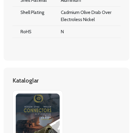
Shell Material
Aluminium
Shell Plating
Cadmium Olive Drab Over
Electroless Nickel
RoHS
N
Kataloglar