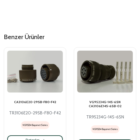
Benzer Ürünler
CA3106E20-29SB-F80-F42
VG95234G-14S-6SN
CA3106E14S-6SB-02
TR3106E20-29SB-F80-F42
TR95234G-14S-6SN
VG95234 Bayonet Series
VG95234 Bayonet Series
Detaylar